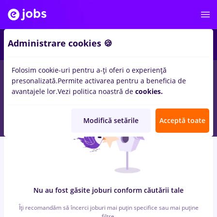
4
Administrare cookies 🍪
Folosim cookie-uri pentru a-ți oferi o experiență
0
locuri de munca
in
Bucuresti
pentru
Fara experienta
in
presonalizată.
Permite activarea pentru a beneficia de
Transport / Distributie, IT / Telecom
avantajele lor.
Vezi politica noastră de
cookies.
Modifică setările
Acceptă toate
Nu au fost găsite joburi conform căutării tale
Îți recomandăm să încerci joburi mai puțin specifice sau mai puține
filtre.