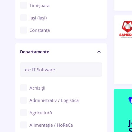
Timișoara
Iași (Iași)
Constanța
Craiova
Departamente
Brașov
Bacău
Brăila
Achiziții
Galați (Galați)
Administrativ / Logistică
Oradea
Agricultură
Ploiești
Alimentație / HoReCa
S
Adjud