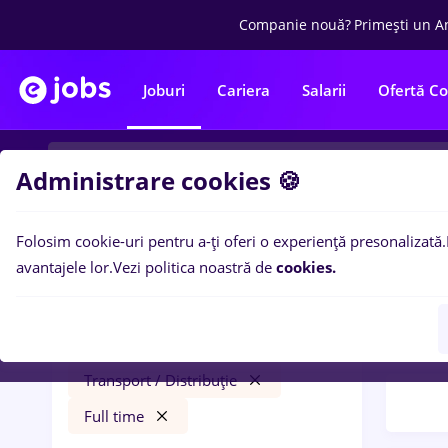
Companie nouă?
Primești un A
Joburi
Cariera
Salarii
Ofertă C
Administrare cookies 🍪
Folosim cookie-uri pentru a-ți oferi o experiență presonalizată.
Filtre po
Filtre
avantajele lor.
Vezi politica noastră de
cookies.
38
lo
office assistant
Distr
București
Transport / Distribuție
Full time