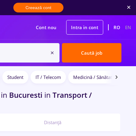
Creează cont
Cont nou
Intra in cont
RO
EN
Caută job
Student
IT / Telecom
Medicină / Sănătate
e
in
Bucuresti
in
Transport /
Distanță