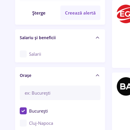
Șterge
Creează alertă
Salariu și beneficii
Salarii
Orașe
București
Cluj-Napoca