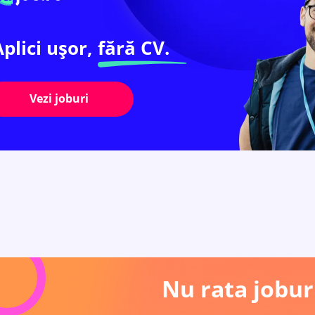
Aplici ușor,
fără CV.
Vezi joburi
Nu rata joburi