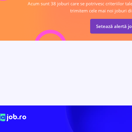
Acum sunt 38 joburi care se potrivesc criteriilor tale
trimitem cele mai noi joburi di
Setează alertă j