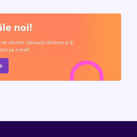
le noi!
 de căutare. Salvează căutarea și îți
rect pe e-mail!
ob