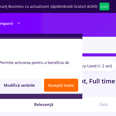
nunț Business cu actualizare săptămânală Gratuit (€269)
Gratis
ompanii
Permite activarea pentru a beneficia de
Salarii
Fără experiență
Entry-Level (< 2 ani)
pulare:
curi de munca
office assistant, Full tim
Modifică setările
Acceptă toate
ibutie
Relevanță
Dată