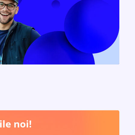
le noi!