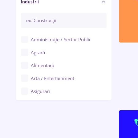
Manager / Executiv
Industrii
Administrație / Sector Public
Agrară
Alimentară
Artă / Entertainment
Asigurări
Bănci / Servicii financiare
Call-center / BPO
Chimică