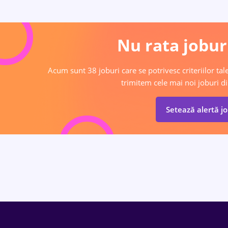
Nu rata joburi
Acum sunt 38 joburi care se potrivesc criteriilor tale
trimitem cele mai noi joburi di
Setează alertă j