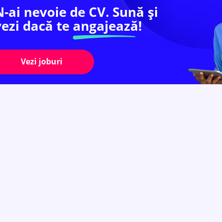
N-ai nevoie de CV. Sună și
vezi dacă te
angajează!
Vezi joburi