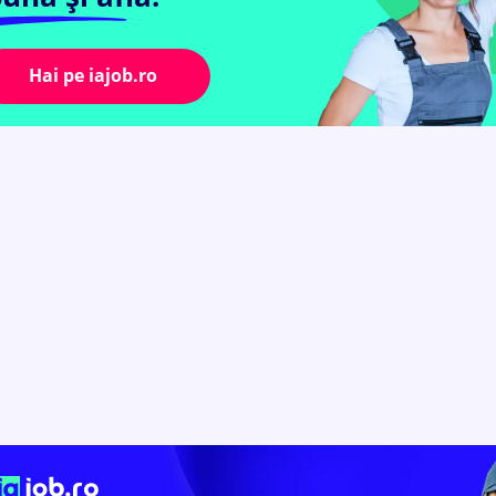
Hai pe iajob.ro