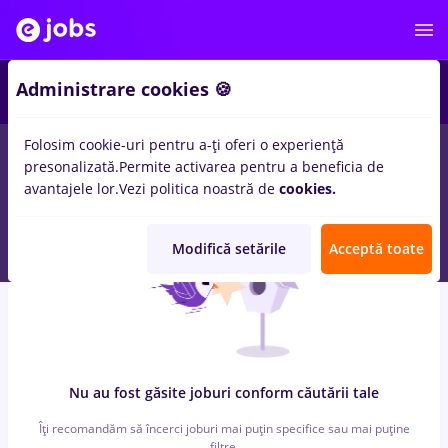
6
Administrare cookies 🍪
Folosim cookie-uri pentru a-ți oferi o experiență
0
locuri de munca
maseuz, Full time
in
Bucuresti
pentru
Fara
presonalizată.
Permite activarea pentru a beneficia de
experienta
in
Transport / Distributie, IT / Telecom
avantajele lor.
Vezi politica noastră de
cookies.
Modifică setările
Acceptă toate
Nu au fost găsite joburi conform căutării tale
Îți recomandăm să încerci joburi mai puțin specifice sau mai puține
filtre.