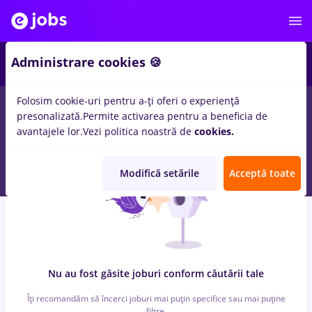
6
Administrare cookies 🍪
Folosim cookie-uri pentru a-ți oferi o experiență
0
locuri de munca
conectys, Full time
in
Bucuresti
pentru
Fara
presonalizată.
Permite activarea pentru a beneficia de
experienta
in
Transport / Distributie, IT / Telecom
avantajele lor.
Vezi politica noastră de
cookies.
Modifică setările
Acceptă toate
Nu au fost găsite joburi conform căutării tale
Îți recomandăm să încerci joburi mai puțin specifice sau mai puține
filtre.