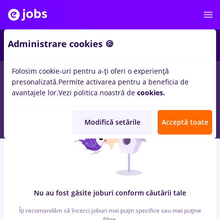
6
Administrare cookies 🍪
Folosim cookie-uri pentru a-ți oferi o experiență
0
locuri de munca
peisagist, Full time
in
Bucuresti
pentru
presonalizată.
Permite activarea pentru a beneficia de
Student, Entry-Level (< 2 ani)
in
Transport / Distributie
avantajele lor.
Vezi politica noastră de
cookies.
Modifică setările
Acceptă toate
Nu au fost găsite joburi conform căutării tale
Îți recomandăm să încerci joburi mai puțin specifice sau mai puține
filtre.