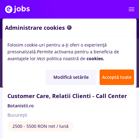
3
Administrare cookies 🍪
Folosim cookie-uri pentru a-ți oferi o experiență
7
locuri de munca
in
Bucuresti
pentru
Fara experienta
in
presonalizată.
Permite activarea pentru a beneficia de
Chimica
avantajele lor.
Vezi politica noastră de
cookies.
9 Aug. 2026
Modifică setările
Acceptă toate
Customer Care, Relatii Clienti - Call Center
Botanistii.ro
București
2500 - 5500 RON net / lună