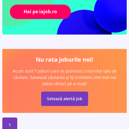
Hai pe iajob.ro
Nu rata joburile noi!
Acum sunt 7 joburi care se potrivesc criteriilor tale de
căutare. Salvează căutarea și îți trimitem cele mai noi
joburi direct pe e-mail!
Setează alertă job
1