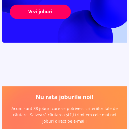
Vezi joburi
Nu rata joburile noi!
Acum sunt 38 joburi care se potrivesc criteriilor tale de
căutare. Salvează căutarea și îți trimitem cele mai noi
joburi direct pe e-mail!