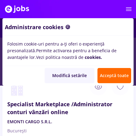
3
Administrare cookies 🍪
Folosim cookie-uri pentru a-ți oferi o experiență
presonalizată.
Permite activarea pentru a beneficia de
Salarii
Full time
Part time
Fără experiență
avantajele lor.
Vezi politica noastră de
cookies.
38
locuri de munca
online
in
Bucuresti
in
Marketing
Modifică setările
Acceptă toate
6 Aug. 2026
Specialist Marketplace /Administrator
conturi vânzări online
EMONTI CARGO S.R.L.
București