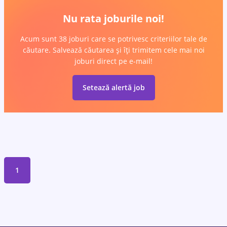
Nu rata joburile noi!
Acum sunt 38 joburi care se potrivesc criteriilor tale de
căutare. Salvează căutarea și îți trimitem cele mai noi
joburi direct pe e-mail!
Setează alertă job
1