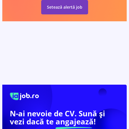
Setează alertă job
N-ai nevoie de CV. Sună și
vezi dacă te
angajează!