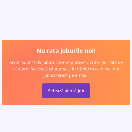
Nu rata joburile noi!
Acum sunt 1035 joburi care se potrivesc criteriilor tale de
căutare. Salvează căutarea și îți trimitem cele mai noi
joburi direct pe e-mail!
Setează alertă job