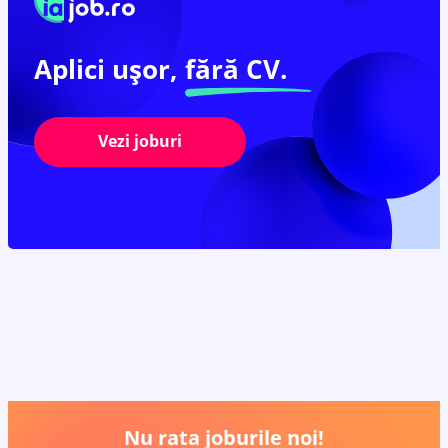
Aplici ușor,
fără CV.
Vezi joburi
Nu rata joburile noi!