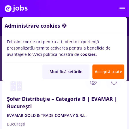
3
Administrare cookies 🍪
Folosim cookie-uri pentru a-ți oferi o experiență
presonalizată.
Permite activarea pentru a beneficia de
Salarii
Fără experiență
Entry-Level (< 2 ani)
Stu
avantajele lor.
Vezi politica noastră de
cookies.
1035
locuri de munca
sofer categ b, Full time
in
Bucuresti
Modifică setările
Acceptă toate
5 Aug. 2026
Șofer Distribuție – Categoria B | EVAMAR |
București
EVAMAR GOLD & TRADE COMPANY S.R.L.
București