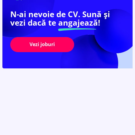
N-ai nevoie de CV. Sună și
vezi dacă te
angajează!
Vezi joburi