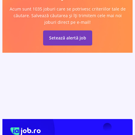
Acum sunt 1035 joburi care se potrivesc criteriilor tale de
căutare. Salvează căutarea și îți trimitem cele mai noi
joburi direct pe e-mail!
Setează alertă job