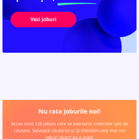
Vezi joburi
Nu rata joburile noi!
Acum sunt 128 joburi care se potrivesc criteriilor tale de
căutare. Salvează căutarea și îți trimitem cele mai noi
joburi direct pe e-mail!