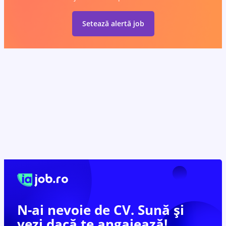
Setează alertă job
N-ai nevoie de CV. Sună și
vezi dacă te
angajează!