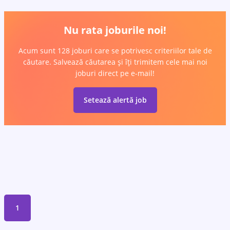
Nu rata joburile noi!
Acum sunt 128 joburi care se potrivesc criteriilor tale de
căutare. Salvează căutarea și îți trimitem cele mai noi
joburi direct pe e-mail!
Setează alertă job
1