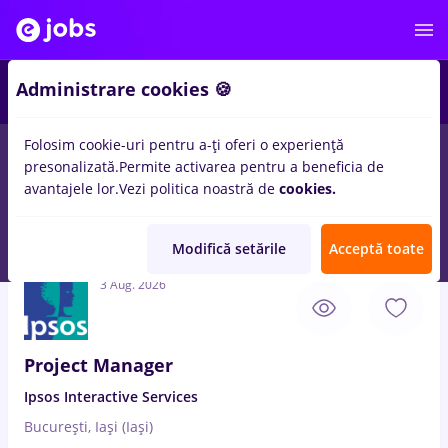
3
Administrare cookies 🍪
Folosim cookie-uri pentru a-ți oferi o experiență
presonalizată.
Permite activarea pentru a beneficia de
Salarii
Full time
Part time
Student
Transpo
avantajele lor.
Vezi politica noastră de
cookies.
128
locuri de munca
market research
in
Bucuresti
pentru
Entry-Level (< 2 ani)
Modifică setările
Acceptă toate
3 Aug. 2026
Project Manager
Ipsos Interactive Services
București, Iași (Iași)