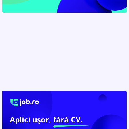
Aplici ușor,
fără CV.