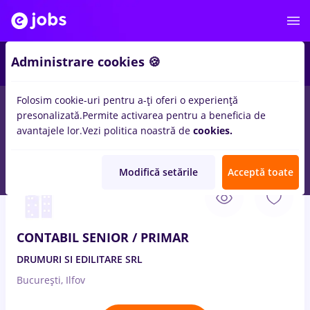
2
Administrare cookies 🍪
Folosim cookie-uri pentru a-ți oferi o experiență
presonalizată.
Permite activarea pentru a beneficia de
Salarii
Full time
Part time
Fără experiență
avantajele lor.
Vezi politica noastră de
cookies.
170
locuri de munca
contabil primar
in
Bucuresti
Modifică setările
Acceptă toate
7 Aug. 2026
CONTABIL SENIOR / PRIMAR
DRUMURI SI EDILITARE SRL
București, Ilfov