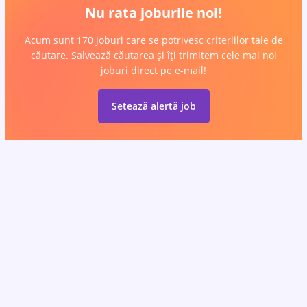
Nu rata joburile noi!
Acum sunt 170 joburi care se potrivesc criteriilor tale de
căutare. Salvează căutarea și îți trimitem cele mai noi
joburi direct pe e-mail!
Setează alertă job