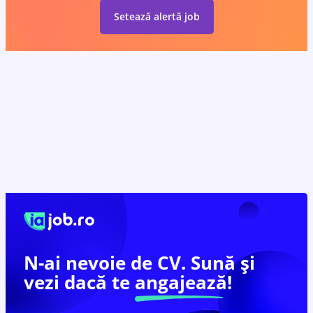
Setează alertă job
N-ai nevoie de CV. Sună și
vezi dacă te
angajează!