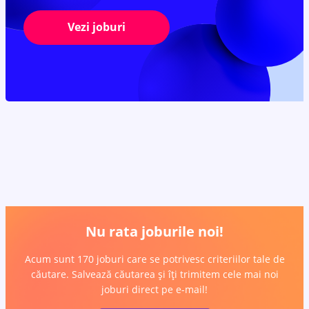
Vezi joburi
Nu rata joburile noi!
Acum sunt 170 joburi care se potrivesc criteriilor tale de
căutare. Salvează căutarea și îți trimitem cele mai noi
joburi direct pe e-mail!