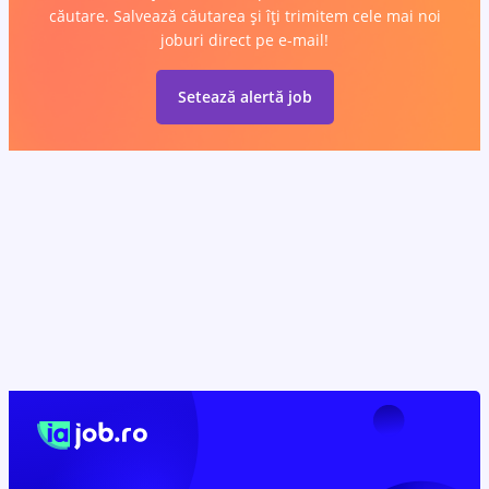
căutare. Salvează căutarea și îți trimitem cele mai noi
joburi direct pe e-mail!
Setează alertă job