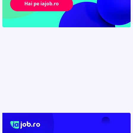
Hai pe iajob.ro