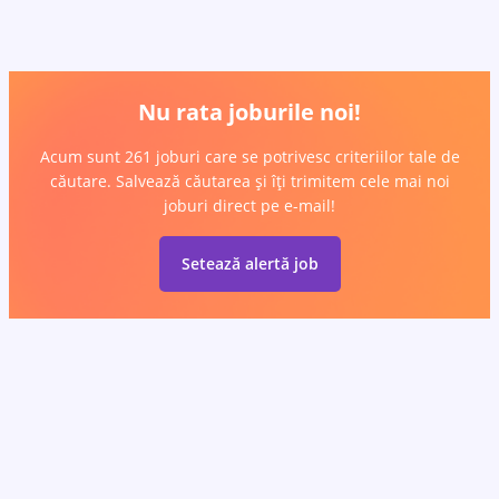
Nu rata joburile noi!
Acum sunt 261 joburi care se potrivesc criteriilor tale de
căutare. Salvează căutarea și îți trimitem cele mai noi
joburi direct pe e-mail!
Setează alertă job