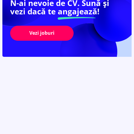
N-ai nevoie de CV. Sună și
vezi dacă te
angajează!
Vezi joburi