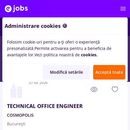
3
Administrare cookies 🍪
Folosim cookie-uri pentru a-ți oferi o experiență
presonalizată.
Permite activarea pentru a beneficia de
Salarii
Full time
Part time
Fără experiență
avantajele lor.
Vezi politica noastră de
cookies.
261
locuri de munca
office assistant
in
Bucuresti
in
Constructii
/ Instalatii
Modifică setările
Acceptă toate
27 Iul. 2026
TECHNICAL OFFICE ENGINEER
COSMOPOLIS
București