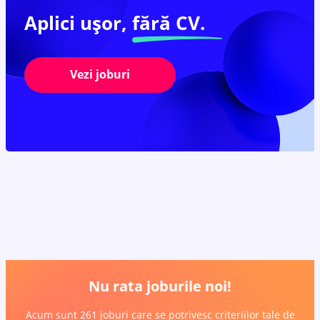
Aplici ușor,
fără CV.
Vezi joburi
Nu rata joburile noi!
Acum sunt 261 joburi care se potrivesc criteriilor tale de