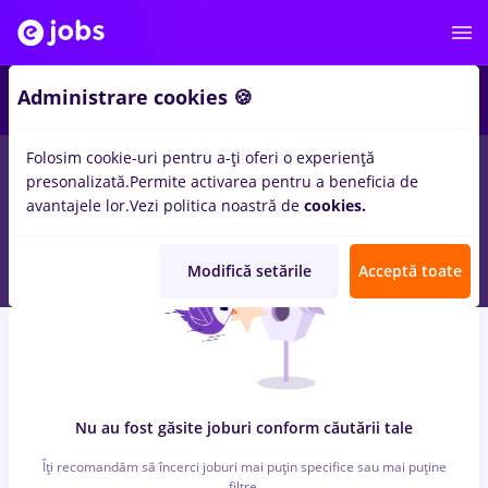
4
Administrare cookies 🍪
Folosim cookie-uri pentru a-ți oferi o experiență
0
locuri de munca
after effects
in
Bucuresti
pentru
Entry-Level
presonalizată.
Permite activarea pentru a beneficia de
(< 2 ani)
in
Constructii / Instalatii
avantajele lor.
Vezi politica noastră de
cookies.
Modifică setările
Acceptă toate
Nu au fost găsite joburi conform căutării tale
Îți recomandăm să încerci joburi mai puțin specifice sau mai puține
filtre.