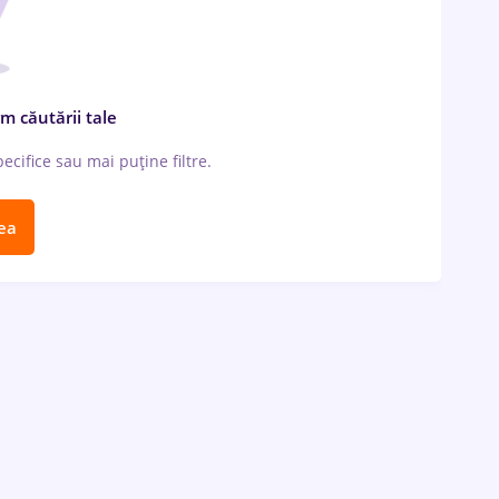
m căutării tale
cifice sau mai puține filtre.
ea