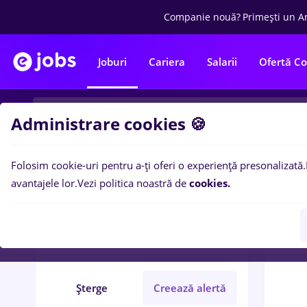
Companie nouă?
Primești un A
Joburi
Cariera
Salarii
Ofertă C
Administrare cookies 🍪
Folosim cookie-uri pentru a-ți oferi o experiență presonalizată.
0
loc
Filtre
avantajele lor.
Vezi politica noastră de
cookies.
București
Bănci
Part time
IT / Telecom
Șterge
Creează alertă