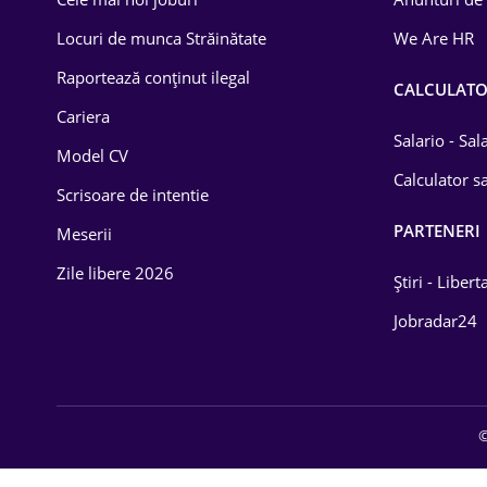
Drept
Locuri de munca Străinătate
We Are HR
Educație / Training
Raportează conținut ilegal
CALCULAT
Cariera
Energetică
Salario - Sa
Model CV
Farma
Calculator sa
Scrisoare de intentie
Imobiliară
PARTENERI
Meserii
IT / Telecom
Zile libere 2026
Știri - Libert
Lemn / PVC
Jobradar24
Mașini / Auto
Media / Internet
©
Medicină / Sănătate