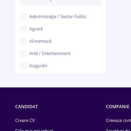
Administrație / Sector Public
Agrară
Alimentară
Artă / Entertainment
Asigurări
Bănci / Servicii financiare
Call-center / BPO
Chimică
CANDIDAT
COMPANIE
Comerț / Retail
Creare CV
Creeaza cont
Construcții
Cele mai noi joburi
Anunturi de