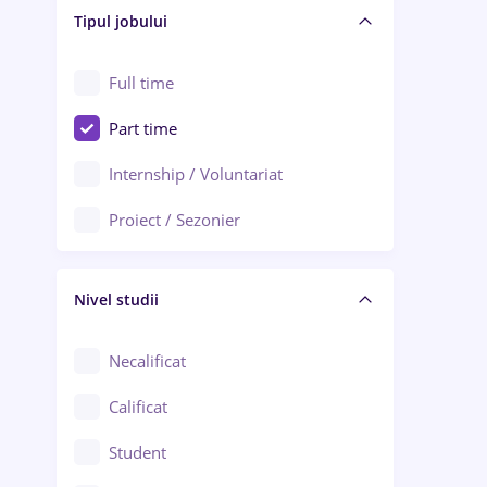
Alba Iulia
Tipul jobului
Asigurări
Alexandria
Au pair / Babysitter / Curățenie
Full time
Arad
Audit / Consultanță
Part time
Baia Mare
Auto / Echipamente
Internship / Voluntariat
Bârlad
Automatizări
Proiect / Sezonier
Bistrița (Bistrița-Năsăud)
Bănci
Nivel studii
Cercetare - dezvoltare
Chimie / Biochimie
Necalificat
Confecții / Design vestimentar
Calificat
Construcții / Instalații
Student