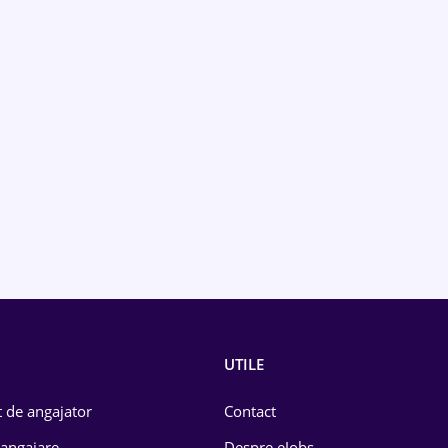
UTILE
 de angajator
Contact
 angajare
Despre eJobs