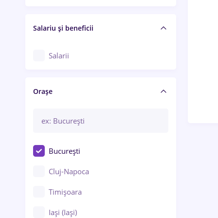
Salariu și beneficii
Salarii
Orașe
București
Cluj-Napoca
Timișoara
Iași (Iași)