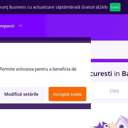
nunț Business cu actualizare săptămânală Gratuit (€269)
Gratis
ompanii
Permite activarea pentru a beneficia de
uri de munca
Part time
in
Bucuresti
in
Ba
Relevanță
Dată
Modifică setările
Acceptă toate