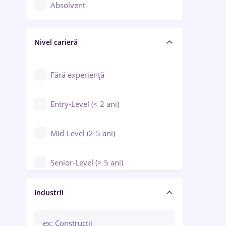
Controlul calității
Absolvent
Crewing / Casino / Entertainment
Nivel carieră
Educație / Training / Arte
Farmacie
Fără experiență
Entry-Level (< 2 ani)
Mid-Level (2-5 ani)
Senior-Level (> 5 ani)
Manager / Executiv
Industrii