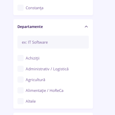
Constanța
Craiova
Departamente
Brașov
Bacău
Brăila
Achiziții
Galați (Galați)
Administrativ / Logistică
Oradea
Agricultură
Ploiești
Alimentație / HoReCa
Adjud
Altele
Aiud
Arhitectură / Design interior