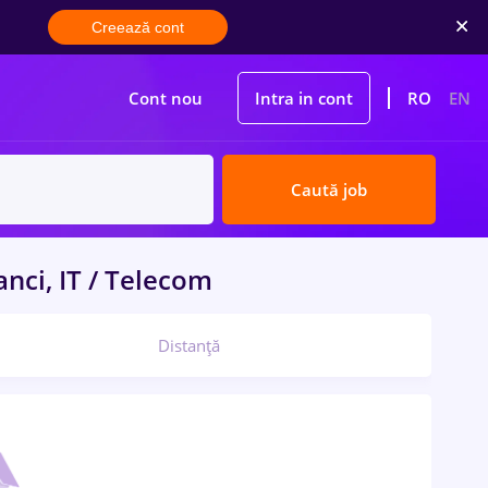
Creează cont
Cont nou
Intra in cont
RO
EN
Caută job
nci, IT / Telecom
Distanță