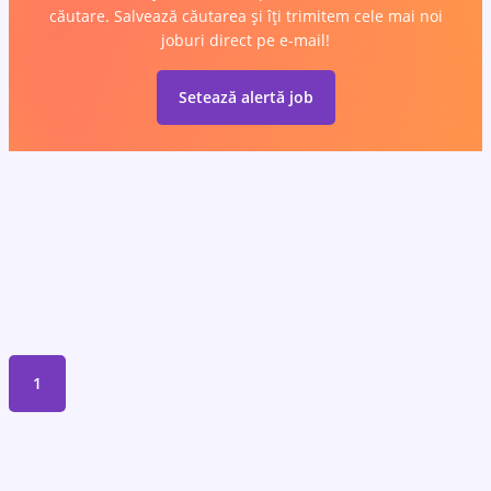
căutare. Salvează căutarea și îți trimitem cele mai noi
joburi direct pe e-mail!
Setează alertă job
1