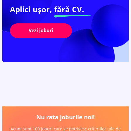
Aplici ușor,
fără CV.
Vezi joburi
Nu rata joburile noi!
Acum sunt 100 joburi care se potrivesc criteriilor tale de