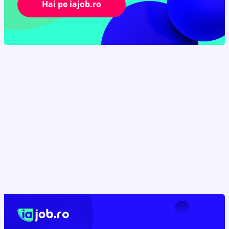
Hai pe iajob.ro