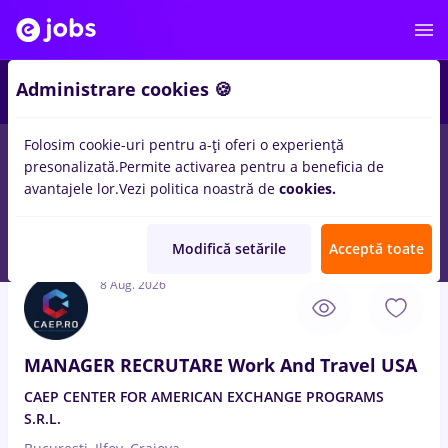
4
Administrare cookies 🍪
Folosim cookie-uri pentru a-ți oferi o experiență
presonalizată.
Permite activarea pentru a beneficia de
Salarii
Student
IT / Telecom
Medicină / Sănătat
avantajele lor.
Vezi politica noastră de
cookies.
100
locuri de munca
Full time
in
Bucuresti
pentru
Fara
experienta
in
Banci
Modifică setările
Acceptă toate
8 Aug. 2026
MANAGER RECRUTARE Work And Travel USA
CAEP CENTER FOR AMERICAN EXCHANGE PROGRAMS
S.R.L.