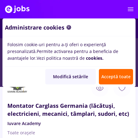
2
Administrare cookies 🍪
Folosim cookie-uri pentru a-ți oferi o experiență
presonalizată.
Permite activarea pentru a beneficia de
Salarii
Remote (de acasă)
București
Cluj-Napoc
avantajele lor.
Vezi politica noastră de
cookies.
50
locuri de munca
buciumeni, Full time
Modifică setările
Acceptă toate
7 Aug. 2026
Montator Carglass Germania (lăcătuși,
electricieni, mecanici, tâmplari, sudori, etc)
Iuvare Academy
Toate oraşele