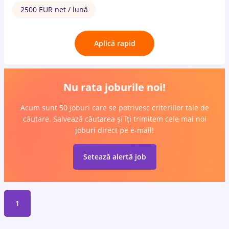
2500 EUR net / lună
Aplică rapid
Nu rata joburile noi!
Acum sunt 50 joburi care se potrivesc criteriilor tale de
căutare. Salvează căutarea și îți trimitem cele mai noi
joburi direct pe e-mail!
Setează alertă job
1