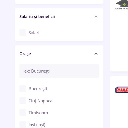
Salariu și beneficii
Salarii
Orașe
București
Cluj-Napoca
Timișoara
Iași (Iași)