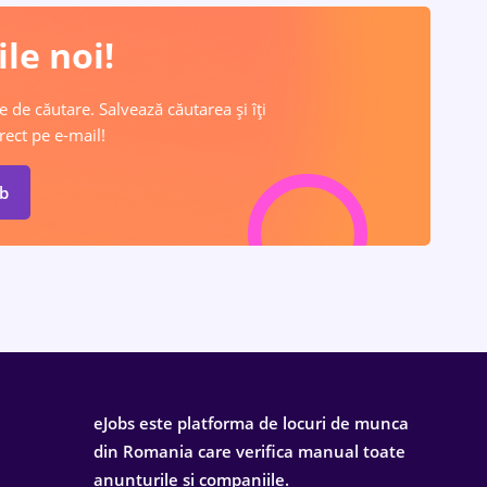
le noi!
e de căutare. Salvează căutarea și îți
rect pe e-mail!
ob
eJobs este platforma de locuri de munca
din Romania care verifica manual toate
anunturile si companiile.