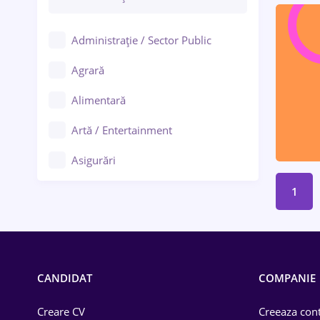
Administrație / Sector Public
Agrară
Alimentară
Artă / Entertainment
Asigurări
Bănci / Servicii financiare
1
Call-center / BPO
Chimică
CANDIDAT
COMPANIE
Comerț / Retail
Construcții
Creare CV
Creeaza cont