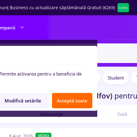
nunț Business cu actualizare săptămânală Gratuit (€269)
Gratis
ompanii
Permite activarea pentru a beneficia de
Salarii
Full time
Part time
Student
pulare:
ocuri de munca
in
Branesti (Ilfov)
pentr
Modifică setările
Acceptă toate
Relevanță
Dată
8 Aug. 2026
VIDEO