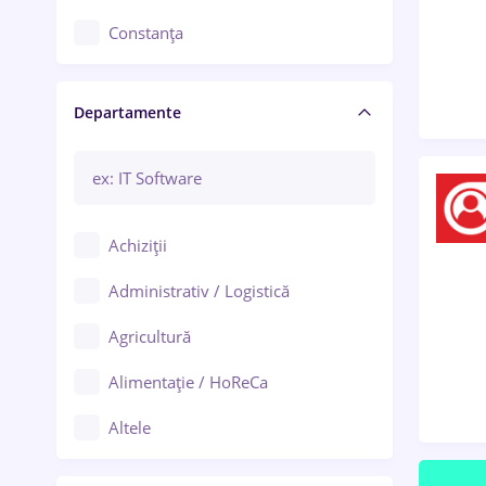
Constanța
Craiova
Departamente
Brașov
Bacău
Brăila
Achiziții
Galați (Galați)
Administrativ / Logistică
Oradea
Agricultură
Ploiești
Alimentație / HoReCa
Adjud
Altele
Aiud
Arhitectură / Design interior