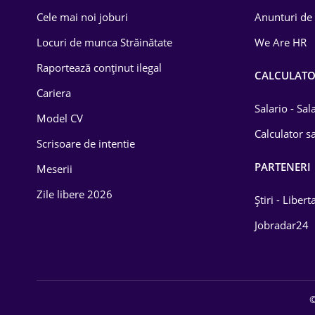
Cele mai noi joburi
Anunturi de
Drept
Locuri de munca Străinătate
We Are HR
Educație / Training
Raportează conținut ilegal
CALCULAT
Energetică
Cariera
Farma
Salario - Sa
Model CV
Calculator sa
Imobiliară
Scrisoare de intentie
PARTENERI
IT / Telecom
Meserii
Zile libere 2026
Lemn / PVC
Știri - Libert
Jobradar24
Mașini / Auto
Media / Internet
Medicină / Sănătate
©