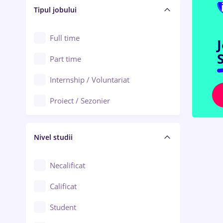
Alba Iulia
Tipul jobului
Asigurări
Alexandria
Au pair / Babysitter / Curățenie
Full time
Arad
S
Audit / Consultanță
Part time
Baia Mare
Auto / Echipamente
Internship / Voluntariat
Bârlad
Automatizări
Proiect / Sezonier
Bistrița (Bistrița-Năsăud)
Bănci
Nivel studii
Cercetare - dezvoltare
Chimie / Biochimie
Necalificat
Confecții / Design vestimentar
Calificat
Construcții / Instalații
Student