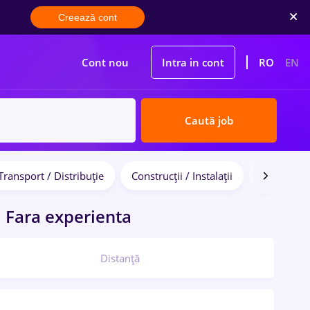
Creează cont
Cont nou
Intra in cont
RO
EN
Caută job
Transport / Distribuție
Construcții / Instalații
Bănci
u
Fara experienta
Distanță