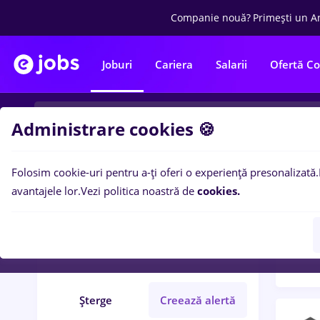
Companie nouă?
Primești un A
Joburi
Cariera
Salarii
Ofertă C
Administrare cookies 🍪
Folosim cookie-uri pentru a-ți oferi o experiență presonalizată.
Filtre po
Filtre
avantajele lor.
Vezi politica noastră de
cookies.
404
l
Brănești (Ilfov)
Fără experiență
Șterge
Creează alertă