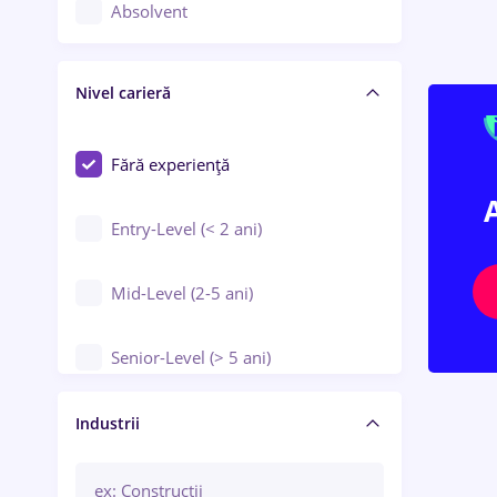
Controlul calității
Absolvent
Crewing / Casino / Entertainment
Nivel carieră
Educație / Training / Arte
Farmacie
Fără experiență
Entry-Level (< 2 ani)
Mid-Level (2-5 ani)
Senior-Level (> 5 ani)
Manager / Executiv
Industrii