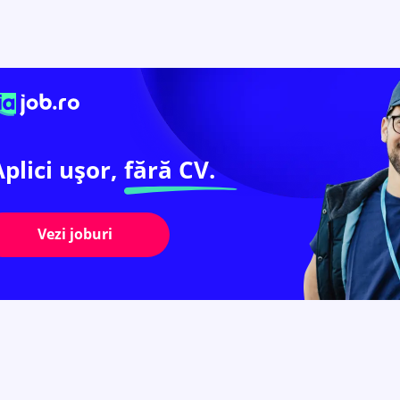
Aplici ușor,
fără CV.
Vezi joburi