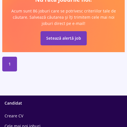
Acum sunt 86 joburi care se potrivesc criteriilor tale de
căutare. Salvează căutarea și îți trimitem cele mai noi
joburi direct pe e-mail!
Setează alertă job
1
Candidat
Creare CV
Cele mai noi joburi