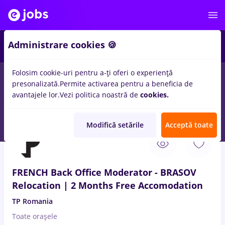
2
Administrare cookies 🍪
Folosim cookie-uri pentru a-ți oferi o experiență
presonalizată.
Permite activarea pentru a beneficia de
Salarii
Full time
Part time
Fără experiență
avantajele lor.
Vezi politica noastră de
cookies.
86
locuri de munca
in
Branesti (Ilfov)
pentru
Student
Modifică setările
Acceptă toate
5 Aug. 2026
FRENCH Back Office Moderator - BRASOV
Relocation | 2 Months Free Accomodation
TP Romania
Toate oraşele