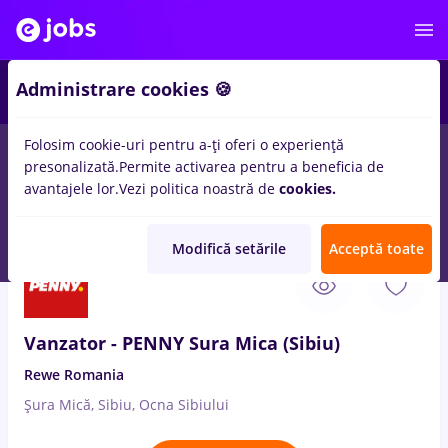
1
Administrare cookies 🍪
Folosim cookie-uri pentru a-ți oferi o experiență
presonalizată.
Permite activarea pentru a beneficia de
Salarii
Remote (de acasă)
București
Cluj-Napoc
avantajele lor.
Vezi politica noastră de
cookies.
117
locuri de munca
biblioteca
- Pagina 2
Modifică setările
Acceptă toate
5 Aug. 2026
Vanzator - PENNY Sura Mica (Sibiu)
Rewe Romania
Șura Mică, Sibiu, Ocna Sibiului