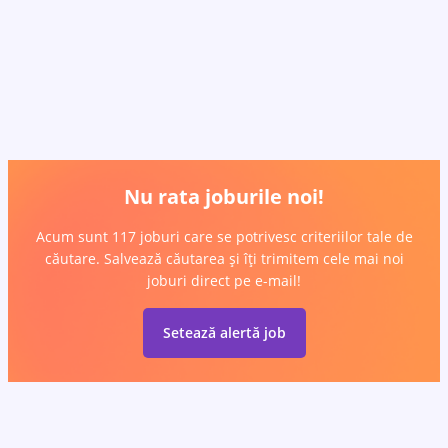
Nu rata joburile noi!
Acum sunt 117 joburi care se potrivesc criteriilor tale de
căutare. Salvează căutarea și îți trimitem cele mai noi
joburi direct pe e-mail!
Setează alertă job