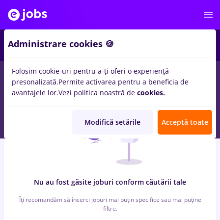
3
Administrare cookies 🍪
Folosim cookie-uri pentru a-ți oferi o experiență
0
locuri de munca
ferma, Part time
in
Banci
presonalizată.
Permite activarea pentru a beneficia de
avantajele lor.
Vezi politica noastră de
cookies.
Modifică setările
Acceptă toate
Nu au fost găsite joburi conform căutării tale
Îți recomandăm să încerci joburi mai puțin specifice sau mai puține
filtre.