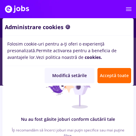
4
Administrare cookies 🍪
Folosim cookie-uri pentru a-ți oferi o experiență
0
locuri de munca
insolventa
pentru
Student
in
Banci, IT /
presonalizată.
Permite activarea pentru a beneficia de
Telecom
avantajele lor.
Vezi politica noastră de
cookies.
Modifică setările
Acceptă toate
Nu au fost găsite joburi conform căutării tale
Îți recomandăm să încerci joburi mai puțin specifice sau mai puține
filtre.