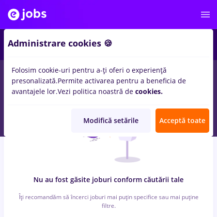
2
Administrare cookies 🍪
Folosim cookie-uri pentru a-ți oferi o experiență
0
locuri de munca
laborant
in
Banci
presonalizată.
Permite activarea pentru a beneficia de
avantajele lor.
Vezi politica noastră de
cookies.
Modifică setările
Acceptă toate
Nu au fost găsite joburi conform căutării tale
Îți recomandăm să încerci joburi mai puțin specifice sau mai puține
filtre.