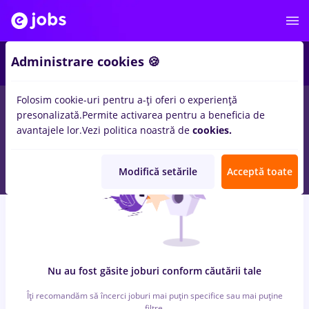
5
Administrare cookies 🍪
Folosim cookie-uri pentru a-ți oferi o experiență
0
locuri de munca
prime kapital, Full time
pentru
Student
in
presonalizată.
Permite activarea pentru a beneficia de
Banci, Medicina / Sanatate
avantajele lor.
Vezi politica noastră de
cookies.
Modifică setările
Acceptă toate
Nu au fost găsite joburi conform căutării tale
Îți recomandăm să încerci joburi mai puțin specifice sau mai puține
filtre.