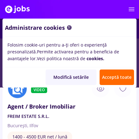
1
Administrare cookies 🍪
Folosim cookie-uri pentru a-ți oferi o experiență
presonalizată.
Permite activarea pentru a beneficia de
Salarii
Remote (de acasă)
București
Cluj-Napoc
avantajele lor.
Vezi politica noastră de
cookies.
2130
locuri de munca
agent comercial
Modifică setările
Acceptă toate
9 Aug. 2026
VIDEO
Agent / Broker Imobiliar
FREIM ESTATE S.R.L.
București, Ilfov
1400 - 4500 EUR net / lună