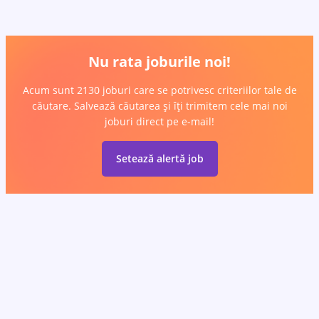
Nu rata joburile noi!
Acum sunt 2130 joburi care se potrivesc criteriilor tale de
căutare. Salvează căutarea și îți trimitem cele mai noi
joburi direct pe e-mail!
Setează alertă job