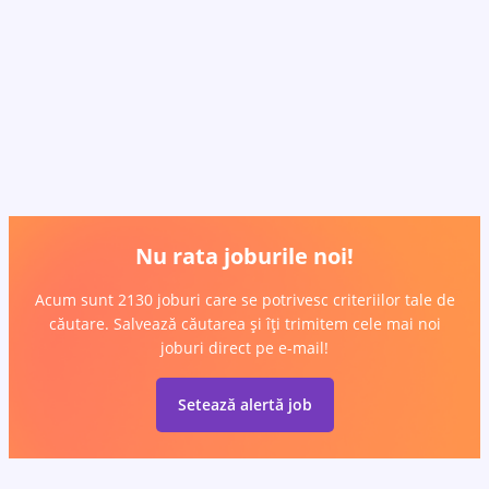
Nu rata joburile noi!
Acum sunt 2130 joburi care se potrivesc criteriilor tale de
căutare. Salvează căutarea și îți trimitem cele mai noi
joburi direct pe e-mail!
Setează alertă job