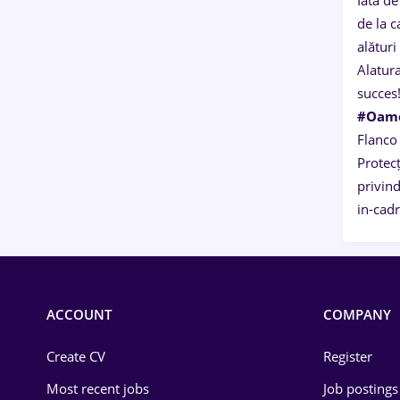
Iată de
de la c
alături
Alatura
succes
#Oame
Flanco 
Protecț
privind
in-cadr
ACCOUNT
COMPANY
Create CV
Register
Most recent jobs
Job postings