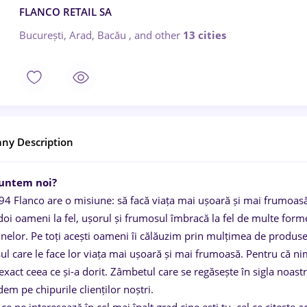
FLANCO RETAIL SA
București, Arad, Bacău
,
and other
13 cities
ny Description
suntem noi?
94 Flanco are o misiune: să facă viața mai ușoară și mai frumoas
 doi oameni la fel, ușorul și frumosul îmbracă la fel de multe for
elor. Pe toți acești oameni îi călăuzim prin mulțimea de produse, 
ul care le face lor viața mai ușoară și mai frumoasă. Pentru că n
 exact ceea ce și-a dorit. Zâmbetul care se regăsește în sigla noastr
dem pe chipurile clienților noștri.