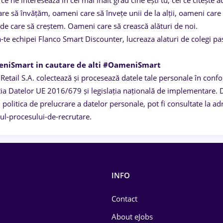
 ce ne interesează în cel mai înalt grad cine ești tu, cel ce citeșt
are să învățăm, oameni care să învețe unii de la alții, oameni care
 de care să creștem. Oameni care să crească alături de noi.
-te echipei Flanco Smart Discounter, lucreaza alaturi de colegi pas
!
niSmart in cautare de alti #OameniSmart
Retail S.A. colectează și procesează datele tale personale în con
ia Datelor UE 2016/679 și legislația națională de implementare. D
 politica de prelucrare a datelor personale, pot fi consultate la 
ul-procesului-de-recrutare.
INFO
Contact
About eJobs