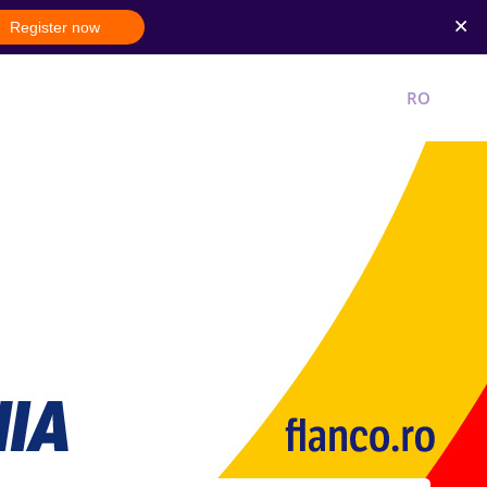
Register now
New account
Login
RO
EN