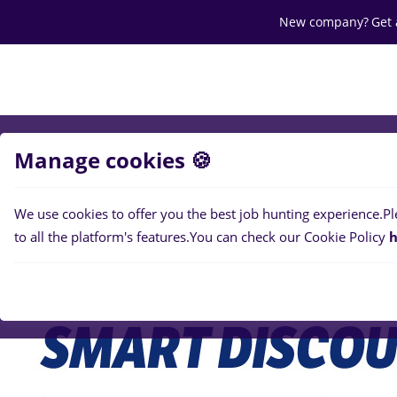
New company?
Get 
Search jobs
Career
Salaries
Of
Manage cookies 🍪
We use cookies to offer you the best job hunting experience.
Pl
to all the platform's features.
You can check our Cookie Policy
h