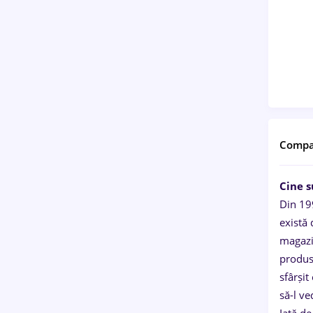
Compa
Cine 
Din 19
există
magazin
produs
sfârșit
să-l ve