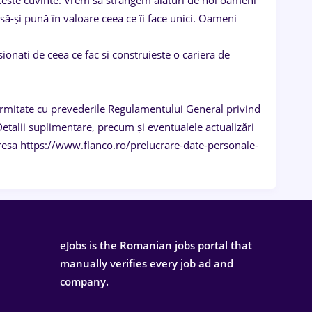
e aceste cuvinte. Vrem să strângem alături de noi oameni
 să-și pună în valoare ceea ce îi face unici. Oameni
ionati de ceea ce fac si construieste o cariera de
formitate cu prevederile Regulamentului General privind
etalii suplimentare, precum și eventualele actualizări
adresa https://www.flanco.ro/prelucrare-date-personale-
eJobs is the Romanian jobs portal that
manually verifies every job ad and
company.