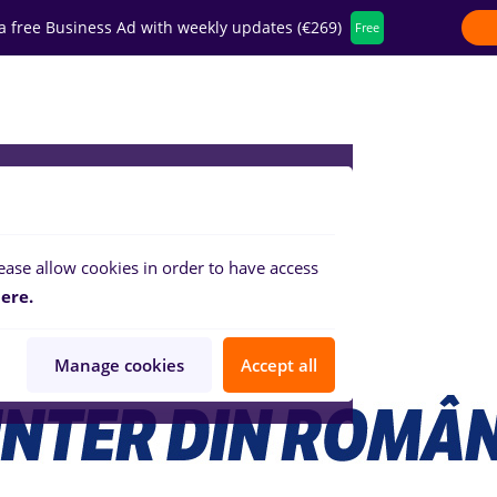
a free Business Ad with weekly updates (€269)
Free
fer for companies
ease allow cookies in order to have access
ere.
Manage cookies
Accept all