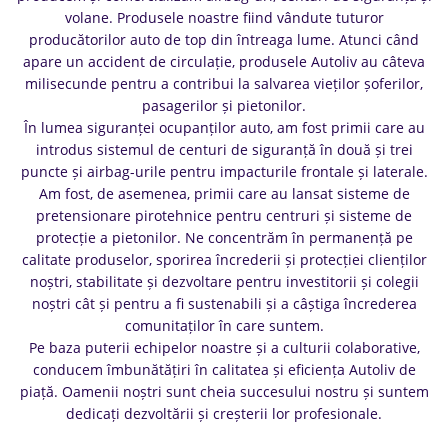
volane. Produsele noastre fiind vândute tuturor
producătorilor auto de top din întreaga lume. Atunci când
apare un accident de circulație, produsele Autoliv au câteva
milisecunde pentru a contribui la salvarea vieților șoferilor,
pasagerilor și pietonilor.
În lumea siguranței ocupanților auto, am fost primii care au
introdus sistemul de centuri de siguranță în două și trei
puncte și airbag-urile pentru impacturile frontale și laterale.
Am fost, de asemenea, primii care au lansat sisteme de
pretensionare pirotehnice pentru centruri și sisteme de
protecție a pietonilor. Ne concentrăm în permanență pe
calitate produselor, sporirea încrederii și protecției clienților
noștri, stabilitate și dezvoltare pentru investitorii și colegii
noștri cât și pentru a fi sustenabili și a câștiga încrederea
comunitaților în care suntem.
Pe baza puterii echipelor noastre și a culturii colaborative,
conducem îmbunătățiri în calitatea și eficiența Autoliv de
piață. Oamenii noștri sunt cheia succesului nostru și suntem
dedicați dezvoltării și creșterii lor profesionale.