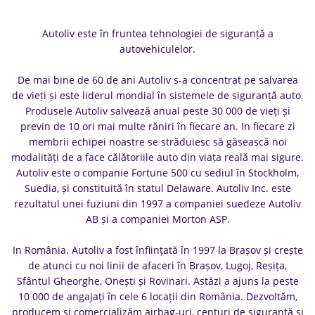
Autoliv este în fruntea tehnologiei de siguranță a
autovehiculelor.
De mai bine de 60 de ani Autoliv s-a concentrat pe salvarea
de vieți și este liderul mondial în sistemele de siguranță auto.
Produsele Autoliv salvează anual peste 30 000 de vieți și
previn de 10 ori mai multe răniri în fiecare an. In fiecare zi
membrii echipei noastre se străduiesc să găsească noi
modalități de a face călătoriile auto din viața reală mai sigure.
Autoliv este o companie Fortune 500 cu sediul în Stockholm,
Suedia, și constituită în statul Delaware. Autoliv Inc. este
rezultatul unei fuziuni din 1997 a companiei suedeze Autoliv
AB și a companiei Morton ASP.
In România. Autoliv a fost înființată în 1997 la Brașov și crește
de atunci cu noi linii de afaceri în Brașov, Lugoj, Reșița,
Sfântul Gheorghe, Onești și Rovinari. Astăzi a ajuns la peste
10 000 de angajați în cele 6 locații din România. Dezvoltăm,
producem și comercializăm airbag-uri, centuri de siguranță și