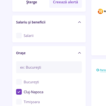
Șterge
Creează alertă
Salariu și beneficii
Salarii
Orașe
București
Cluj-Napoca
Timișoara