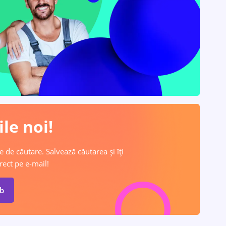
le noi!
e de căutare. Salvează căutarea și îți
rect pe e-mail!
ob