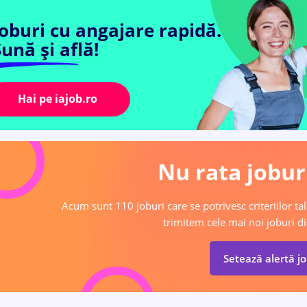
Joburi cu angajare rapidă.
ună și află!
Hai pe iajob.ro
Nu rata joburi
Acum sunt 110 joburi care se potrivesc criteriilor tal
trimitem cele mai noi joburi di
Setează alertă j