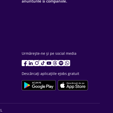
anunturile si companiile.
Urmărește-ne și pe social media
Descărcați aplicațiile eJobs gratuit
RL