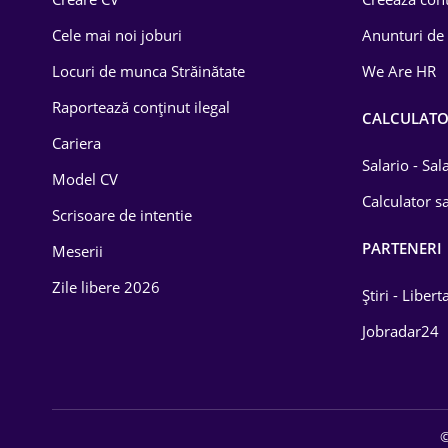
Construcții
Cele mai noi joburi
Anunturi de
Drept
Locuri de munca Străinătate
We Are HR
Educație / Training
Raportează conținut ilegal
CALCULAT
Cariera
Energetică
Salario - Sa
Model CV
Farma
Calculator sa
Scrisoare de intentie
Imobiliară
PARTENERI
Meserii
IT / Telecom
Zile libere 2026
Știri - Libert
Lemn / PVC
Jobradar24
Mașini / Auto
Media / Internet
©
Medicină / Sănătate