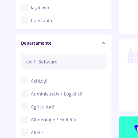
Iași (Iași)
Constanța
Craiova
Departamente
Brașov
Bacău
Brăila
Achiziții
Galați (Galați)
Administrativ / Logistică
Oradea
Agricultură
Ploiești
Alimentație / HoReCa
Adjud
Altele
Aiud