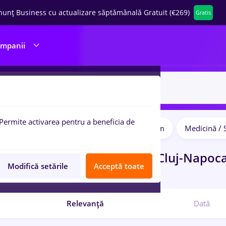
nunț Business cu actualizare săptămânală Gratuit (€269)
Gratis
ompanii
Permite activarea pentru a beneficia de
Salarii
Student
IT / Telecom
Medicină / 
pulare:
ocuri de munca
Part time
in
Cluj-Napoc
Modifică setările
Acceptă toate
i
Relevanță
Dată