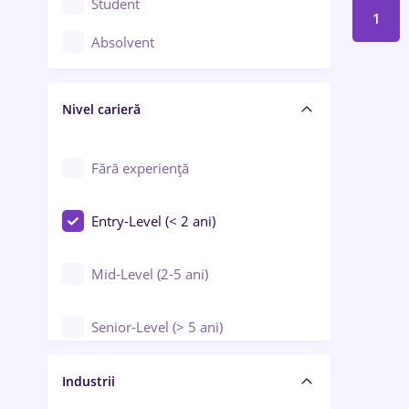
Student
1
Controlul calității
Absolvent
Crewing / Casino / Entertainment
Nivel carieră
Educație / Training / Arte
Farmacie
Fără experiență
Entry-Level (< 2 ani)
Mid-Level (2-5 ani)
Senior-Level (> 5 ani)
Manager / Executiv
Industrii