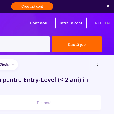
Creează cont
Cont nou
Intra in cont
RO
EN
Caută job
Sănătate
a
pentru
Entry-Level (< 2 ani)
in
Distanță