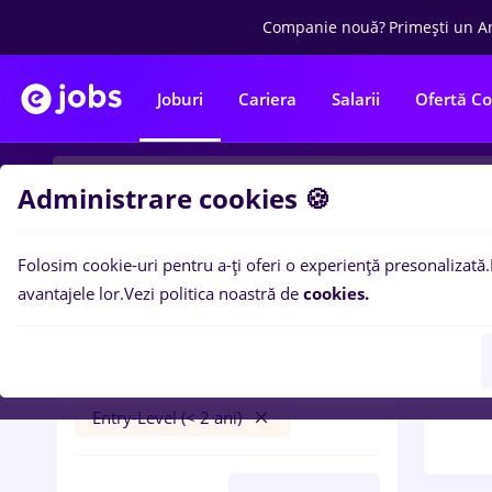
Companie nouă?
Primești un A
Joburi
Cariera
Salarii
Ofertă C
Administrare cookies 🍪
Folosim cookie-uri pentru a-ți oferi o experiență presonalizată.
Filtre po
Filtre
avantajele lor.
Vezi politica noastră de
cookies.
110
l
Cluj-Napoca
Bănci
Banc
Part time
Entry-Level (< 2 ani)