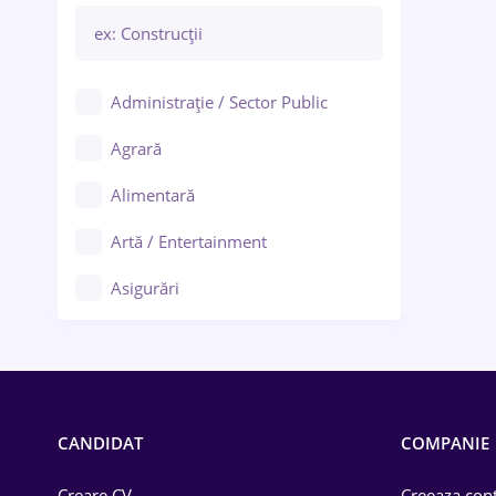
Administrație / Sector Public
Agrară
Alimentară
Artă / Entertainment
Asigurări
Bănci / Servicii financiare
Call-center / BPO
Chimică
CANDIDAT
COMPANIE
Comerț / Retail
Creare CV
Creeaza cont