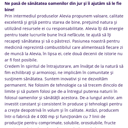
Ne pasă de sănătatea oamenilor din jur și îi ajutăm să le fie
bine!
Prin intermediul produselor Alevia propunem valoare, calitate
excelentă și grijă pentru starea de bine, prețuind natura și
utilizând resursele ei cu responsabilitate. Alevia îți dă energie
pentru toate lucrurile bune încă nefăcute, te ajută să îți
recapeți sănătatea și să o păstrezi. Pasiunea noastră pentru
medicină reprezintă combustibilul care alimentează fiecare zi
de muncă la Alevia, în lipsa ei, cele două decenii de istorie nu
ar fi fost posibile.
Credem în spiritul de întrajutorare, am învățat de la natură să
fim echilibrați și armonioși, ne implicăm în comunitate și
susținem sănătatea. Suntem inovativi și ne dezvoltăm
permanent. Ne folosim de tehnologie ca să trecem dincolo de
limite și să putem folosi pe de-a întregul puterea naturii în
folosul oamenilor și sănătățîi acestora. De-a lungul anilor, am
investit constant și consistent în produse și tehnologii pentru
a crește deopotrivă în volum și în calitate. Astăzi, producem
într-o fabrică de 4 000 mp și funcționăm cu 7 linii de
producție pentru comprimate, solubile, orosolubile, fructe