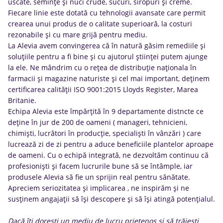
uscate, semințe și nuci crude, sucuri, siropuri și creme.
Fiecare linie este dotată cu tehnologii avansate care permit
crearea unui produs de o calitate superioară, la costuri
rezonabile și cu mare grijă pentru mediu.
La Alevia avem convingerea că în natură găsim remediile și
soluțiile pentru a fi bine și cu ajutorul științei putem ajunge
la ele. Ne mândrim cu o rețea de distribuție naționala în
farmacii și magazine naturiste și cel mai important, deținem
certificarea calității ISO 9001:2015 Lloyds Register, Marea
Britanie.
Echipa Alevia este împărțită în 9 departamente distncte ce
deține în jur de 200 de oameni ( manageri, tehnicieni,
chimiști, lucrători în producție, specialiști în vânzări ) care
lucrează zi de zi pentru a aduce beneficiile plantelor aproape
de oameni. Cu o echipă integrată, ne dezvoltăm continuu că
profesioniști și facem lucrurile bune să se întâmple, iar
produsele Alevia să fie un sprijin real pentru sănătate.
Apreciem seriozitatea și implicarea , ne inspirăm și ne
susținem angajații să își descopere și să își atingă potențialul.
Dacă îți dorești un mediu de lucru prietenos și să trăiești