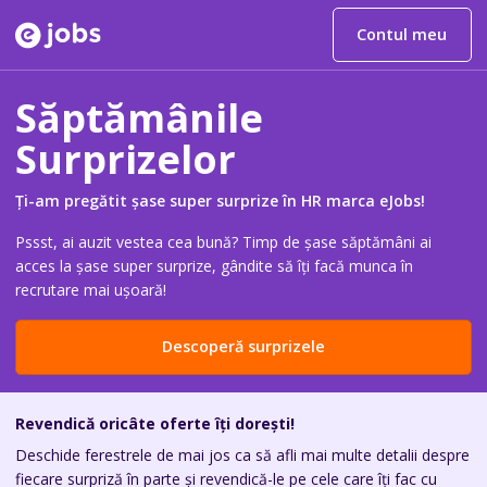
Contul meu
Săptămânile
Surprizelor
Ți-am pregătit șase super surprize în HR marca eJobs!
Pssst, ai auzit vestea cea bună? Timp de șase săptămâni ai
acces la șase super surprize, gândite să îți facă munca în
recrutare mai ușoară!
Descoperă surprizele
Revendică oricâte oferte îți dorești!
Deschide ferestrele de mai jos ca să afli mai multe detalii despre
fiecare surpriză în parte și revendică-le pe cele care îți fac cu