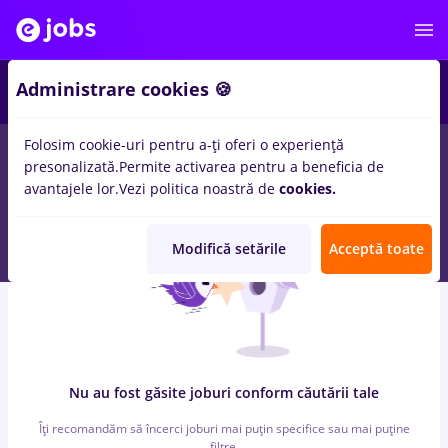
6
Administrare cookies 🍪
Folosim cookie-uri pentru a-ți oferi o experiență
0
locuri de munca
e.on, Part time
in
Timisoara
pentru
Student
presonalizată.
Permite activarea pentru a beneficia de
in
Transport / Distributie, IT / Telecom
avantajele lor.
Vezi politica noastră de
cookies.
Modifică setările
Acceptă toate
Nu au fost găsite joburi conform căutării tale
Îți recomandăm să încerci joburi mai puțin specifice sau mai puține
filtre.