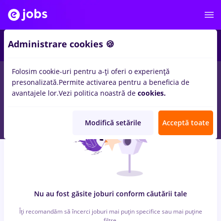
5
Administrare cookies 🍪
Folosim cookie-uri pentru a-ți oferi o experiență
0
locuri de munca
cu salarii alimentatie publica
pentru
Student
presonalizată.
Permite activarea pentru a beneficia de
in
Transport / Distributie, Medicina / Sanatate
avantajele lor.
Vezi politica noastră de
cookies.
Modifică setările
Acceptă toate
Nu au fost găsite joburi conform căutării tale
Îți recomandăm să încerci joburi mai puțin specifice sau mai puține
filtre.