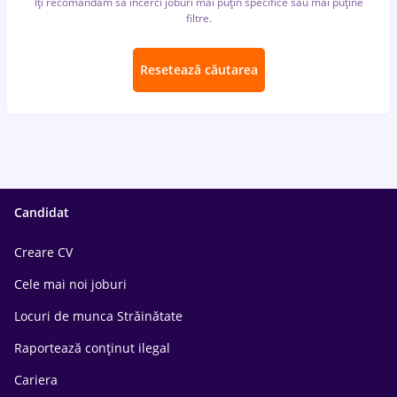
Îți recomandăm să încerci joburi mai puțin specifice sau mai puține
filtre.
Resetează căutarea
Candidat
Creare CV
Cele mai noi joburi
Locuri de munca Străinătate
Raportează conținut ilegal
Cariera