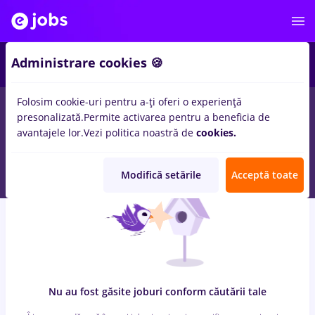
8
Administrare cookies 🍪
Folosim cookie-uri pentru a-ți oferi o experiență
0
locuri de munca
cu salarii spalat vase, Full time
in
Timisoara
presonalizată.
Permite activarea pentru a beneficia de
pentru
Student, Entry-Level (< 2 ani)
in
Transport / Distributie,
avantajele lor.
Vezi politica noastră de
cookies.
Medicina / Sanatate
Modifică setările
Acceptă toate
Nu au fost găsite joburi conform căutării tale