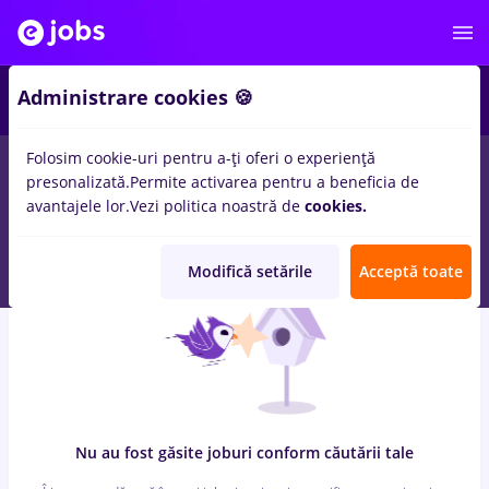
8
Administrare cookies 🍪
Folosim cookie-uri pentru a-ți oferi o experiență
0
locuri de munca
cu salarii med life, Part time
in
Strainatate
presonalizată.
Permite activarea pentru a beneficia de
pentru
Student, Fara experienta
in
Transport / Distributie,
avantajele lor.
Vezi politica noastră de
cookies.
Medicina / Sanatate
Modifică setările
Acceptă toate
Nu au fost găsite joburi conform căutării tale