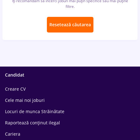
Îți recomandăm să încerci joburi mai puțin specifice sau mai puține
filtre.
Resetează căutarea
Candidat
Creare CV
Cele mai noi joburi
Locuri de munca Străinătate
Raportează conținut ilegal
Cariera