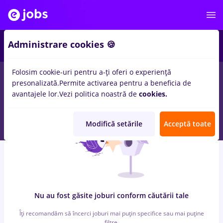
6
Administrare cookies 🍪
Folosim cookie-uri pentru a-ți oferi o experiență
0
locuri de munca
cu salarii copywriting, Part time
in
presonalizată.
Permite activarea pentru a beneficia de
Strainatate
in
Transport / Distributie, Medicina / Sanatate
avantajele lor.
Vezi politica noastră de
cookies.
Modifică setările
Acceptă toate
Nu au fost găsite joburi conform căutării tale
Îți recomandăm să încerci joburi mai puțin specifice sau mai puține
filtre.