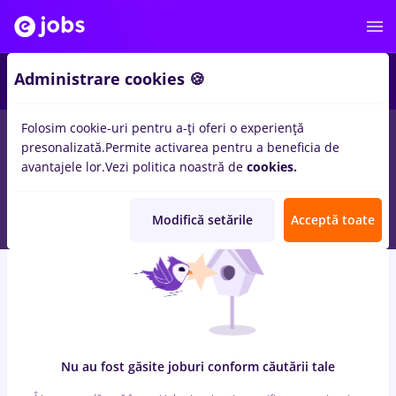
7
Administrare cookies 🍪
Folosim cookie-uri pentru a-ți oferi o experiență
0
locuri de munca
cu salarii pizzer, Part time
in
Strainatate
presonalizată.
Permite activarea pentru a beneficia de
pentru
Entry-Level (< 2 ani)
in
Transport / Distributie, Medicina
avantajele lor.
Vezi politica noastră de
cookies.
/ Sanatate
Modifică setările
Acceptă toate
Nu au fost găsite joburi conform căutării tale