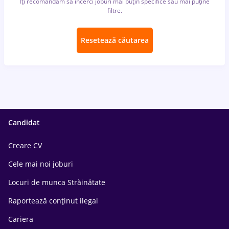
Îți recomandăm să încerci joburi mai puțin specifice sau mai puține
filtre.
Resetează căutarea
Candidat
Creare CV
Cele mai noi joburi
Locuri de munca Străinătate
Raportează conținut ilegal
Cariera