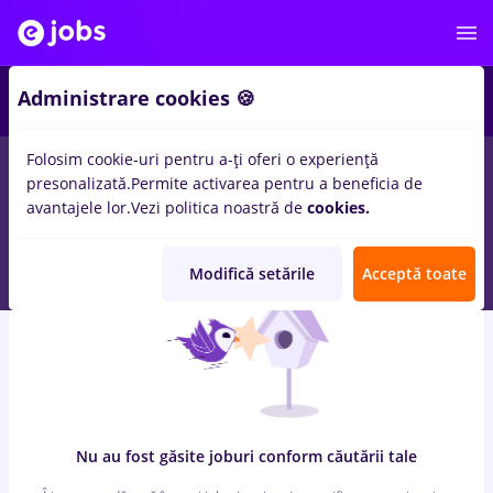
7
Administrare cookies 🍪
Folosim cookie-uri pentru a-ți oferi o experiență
0
locuri de munca
cu salarii freelancer
in
Strainatate
pentru
presonalizată.
Permite activarea pentru a beneficia de
Student, Fara experienta
in
Transport / Distributie, Medicina /
avantajele lor.
Vezi politica noastră de
cookies.
Sanatate
Modifică setările
Acceptă toate
Nu au fost găsite joburi conform căutării tale