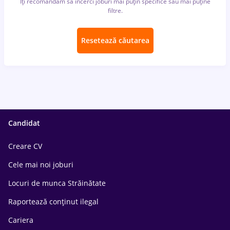
Îți recomandăm să încerci joburi mai puțin specifice sau mai puține
filtre.
Resetează căutarea
Candidat
Creare CV
Cele mai noi joburi
Locuri de munca Străinătate
Raportează conținut ilegal
Cariera