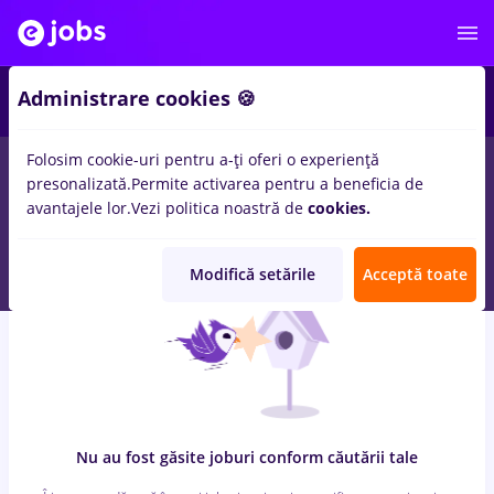
7
Administrare cookies 🍪
Folosim cookie-uri pentru a-ți oferi o experiență
0
locuri de munca
cu salarii zidar zugrav, Full time
in
presonalizată.
Permite activarea pentru a beneficia de
Strainatate
pentru
Student
in
Transport / Distributie, Medicina
avantajele lor.
Vezi politica noastră de
cookies.
/ Sanatate
Modifică setările
Acceptă toate
Nu au fost găsite joburi conform căutării tale