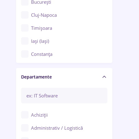
București
Cluj-Napoca
Timișoara
Iași (Iași)
Constanța
Craiova
Departamente
Brașov
Bacău
Brăila
Achiziții
Galați (Galați)
Administrativ / Logistică
Oradea