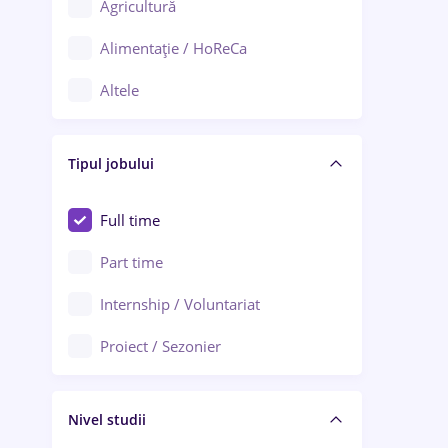
Agricultură
Ploiești
Alimentație / HoReCa
Adjud
Altele
Aiud
Arhitectură / Design interior
Alba Iulia
Tipul jobului
Asigurări
Alexandria
Au pair / Babysitter / Curățenie
Full time
Arad
Audit / Consultanță
Part time
Baia Mare
Auto / Echipamente
Internship / Voluntariat
Bârlad
Automatizări
Proiect / Sezonier
Bistrița (Bistrița-Năsăud)
Bănci
Nivel studii
Cercetare - dezvoltare