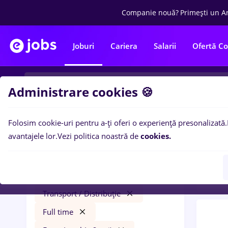
Companie nouă?
Primești un A
Joburi
Cariera
Salarii
Ofertă C
Administrare cookies 🍪
Folosim cookie-uri pentru a-ți oferi o experiență presonalizată.
0
loc
Filtre
avantajele lor.
Vezi politica noastră de
cookies.
Level
zidar zugrav
Salarii
Străinătate
Transport / Distribuție
Full time