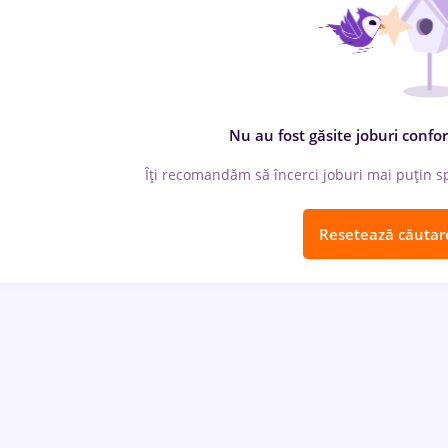
Nu au fost găsite joburi confor
Îți recomandăm să încerci joburi mai puțin spe
Resetează căutar