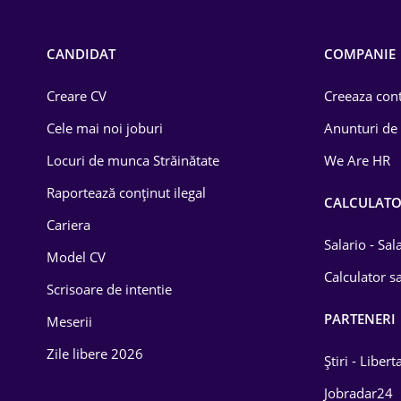
Call-center / BPO
Chimică
CANDIDAT
COMPANIE
Comerț / Retail
Creare CV
Creeaza cont
Construcții
Cele mai noi joburi
Anunturi de
Drept
Locuri de munca Străinătate
We Are HR
Educație / Training
Raportează conținut ilegal
CALCULAT
Cariera
Energetică
Salario - Sa
Model CV
Farma
Calculator sa
Scrisoare de intentie
Imobiliară
PARTENERI
Meserii
IT / Telecom
Zile libere 2026
Știri - Libert
Lemn / PVC
Jobradar24