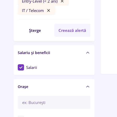
Entry-Level (< 2 ani)
IT / Telecom
Șterge
Creează alertă
Salariu și beneficii
Salarii
Orașe