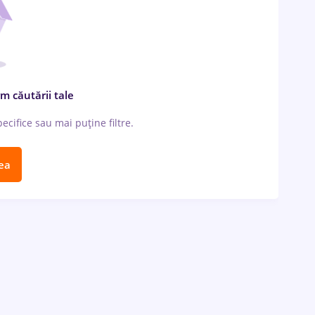
m căutării tale
cifice sau mai puține filtre.
ea