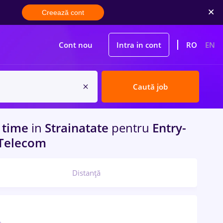
Creează cont
Cont nou
Intra in cont
RO
EN
Caută job
l time
in
Strainatate
pentru
Entry-
/ Telecom
Distanță