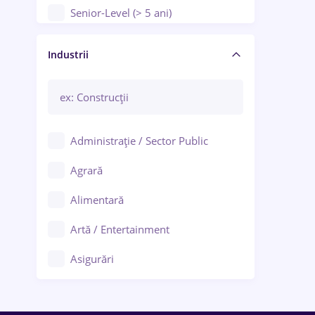
Senior-Level (> 5 ani)
Manager / Executiv
Industrii
Administrație / Sector Public
Agrară
Alimentară
Artă / Entertainment
Asigurări
Bănci / Servicii financiare