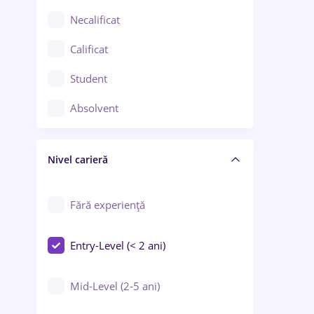
Chimie / Biochimie
Necalificat
Confecții / Design vestimentar
Calificat
Construcții / Instalații
Student
Controlul calității
Absolvent
Crewing / Casino / Entertainment
Nivel carieră
Educație / Training / Arte
Farmacie
Fără experiență
Entry-Level (< 2 ani)
Mid-Level (2-5 ani)