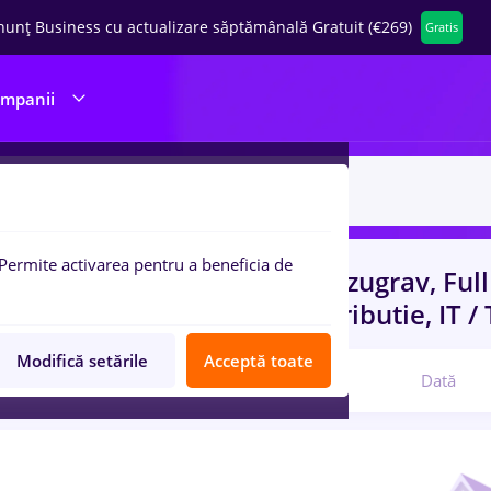
nunț Business cu actualizare săptămânală Gratuit (€269)
Gratis
ompanii
Permite activarea pentru a beneficia de
uri de munca
cu salarii zidar zugrav, Ful
 (< 2 ani)
in
Transport / Distributie, IT 
Modifică setările
Acceptă toate
Relevanță
Dată