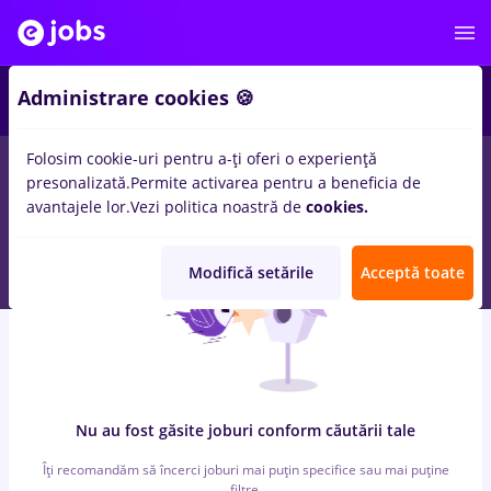
7
Administrare cookies 🍪
Folosim cookie-uri pentru a-ți oferi o experiență
0
locuri de munca
cu salarii pizzer, Part time
in
Strainatate
presonalizată.
Permite activarea pentru a beneficia de
pentru
Entry-Level (< 2 ani)
in
Banci, Medicina / Sanatate
avantajele lor.
Vezi politica noastră de
cookies.
Modifică setările
Acceptă toate
Nu au fost găsite joburi conform căutării tale
Îți recomandăm să încerci joburi mai puțin specifice sau mai puține
filtre.