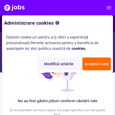
7
Administrare cookies 🍪
Folosim cookie-uri pentru a-ți oferi o experiență
0
locuri de munca
cu salarii metro, Full time
in
Remote (de
presonalizată.
Permite activarea pentru a beneficia de
acasa)
pentru
Fara experienta
in
Banci, Medicina / Sanatate
avantajele lor.
Vezi politica noastră de
cookies.
Modifică setările
Acceptă toate
Nu au fost găsite joburi conform căutării tale
Îți recomandăm să încerci joburi mai puțin specifice sau mai puține
filtre.