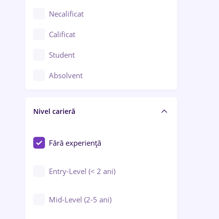
Chimie / Biochimie
Necalificat
Confecții / Design vestimentar
Calificat
Construcții / Instalații
Student
Controlul calității
Absolvent
Crewing / Casino / Entertainment
Nivel carieră
Educație / Training / Arte
Farmacie
Fără experiență
Entry-Level (< 2 ani)
Mid-Level (2-5 ani)