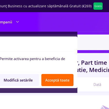
nunț Business cu actualizare săptămânală Gratuit (€269)
Gratis
ompanii
Permite activarea pentru a beneficia de
uri de munca
cu salarii pizzer, Part time
rienta
in
Transport / Distributie, Medici
Modifică setările
Acceptă toate
Relevanță
Dată