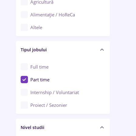
Agricultură
Ploiești
Alimentație / HoReCa
Adjud
Altele
Aiud
Arhitectură / Design interior
Alba Iulia
Tipul jobului
Asigurări
Alexandria
Au pair / Babysitter / Curățenie
Full time
Arad
Audit / Consultanță
Part time
Baia Mare
Auto / Echipamente
Internship / Voluntariat
Bârlad
Automatizări
Proiect / Sezonier
Bistrița (Bistrița-Năsăud)
Bănci
Nivel studii
Cercetare - dezvoltare