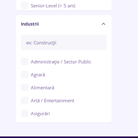
Senior-Level (> 5 ani)
Manager / Executiv
Industrii
Administrație / Sector Public
Agrară
Alimentară
Artă / Entertainment
Asigurări
Bănci / Servicii financiare