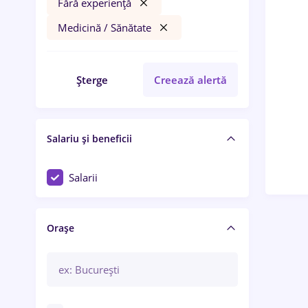
Fără experiență
Medicină / Sănătate
Șterge
Creează alertă
Salariu și beneficii
Salarii
Orașe