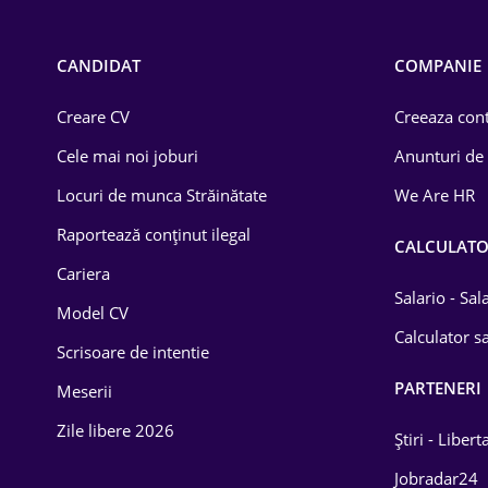
Call-center / BPO
Chimică
CANDIDAT
COMPANIE
Comerț / Retail
Creare CV
Creeaza cont
Construcții
Cele mai noi joburi
Anunturi de
Drept
Locuri de munca Străinătate
We Are HR
Educație / Training
Raportează conținut ilegal
CALCULAT
Cariera
Energetică
Salario - Sa
Model CV
Farma
Calculator sa
Scrisoare de intentie
Imobiliară
PARTENERI
Meserii
IT / Telecom
Zile libere 2026
Știri - Libert
Lemn / PVC
Jobradar24