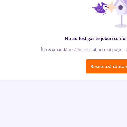
Nu au fost găsite joburi confor
Îți recomandăm să încerci joburi mai puțin spe
Resetează căutar