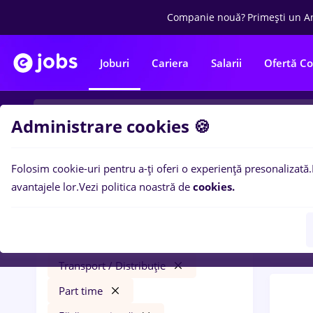
Companie nouă?
Primești un A
Joburi
Cariera
Salarii
Ofertă C
Administrare cookies 🍪
Folosim cookie-uri pentru a-ți oferi o experiență presonalizată.
0
loc
Filtre
avantajele lor.
Vezi politica noastră de
cookies.
expe
pizzer
Salarii
Iași (Iași)
Transport / Distribuție
Part time