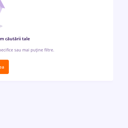
m căutării tale
cifice sau mai puține filtre.
ea