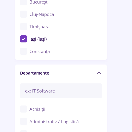
București
Cluj-Napoca
Timișoara
Iași (Iași)
Constanța
Craiova
Departamente
Brașov
Bacău
Brăila
Achiziții
Galați (Galați)
Administrativ / Logistică
Oradea