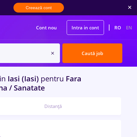
Creează cont
Cont nou
Intra in cont
RO
EN
Caută job
in
Iasi (Iasi)
pentru
Fara
na / Sanatate
Distanță