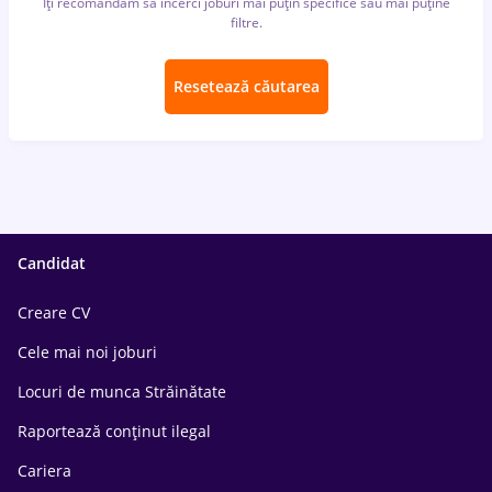
Îți recomandăm să încerci joburi mai puțin specifice sau mai puține
filtre.
Resetează căutarea
Candidat
Creare CV
Cele mai noi joburi
Locuri de munca Străinătate
Raportează conținut ilegal
Cariera