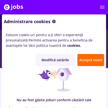
7
Administrare cookies 🍪
Folosim cookie-uri pentru a-ți oferi o experiență
0
locuri de munca
cu salarii food panda
in
Iasi (Iasi)
pentru
presonalizată.
Permite activarea pentru a beneficia de
Student, Entry-Level (< 2 ani)
in
Transport / Distributie, IT /
avantajele lor.
Vezi politica noastră de
cookies.
Telecom
Modifică setările
Acceptă toate
Nu au fost găsite joburi conform căutării tale