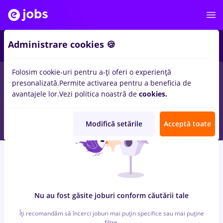
6
Administrare cookies 🍪
Folosim cookie-uri pentru a-ți oferi o experiență
0
locuri de munca
cu salarii food panda, Full time
in
Iasi (Iasi)
presonalizată.
Permite activarea pentru a beneficia de
pentru
Student
in
Transport / Distributie
avantajele lor.
Vezi politica noastră de
cookies.
Modifică setările
Acceptă toate
Nu au fost găsite joburi conform căutării tale
Îți recomandăm să încerci joburi mai puțin specifice sau mai puține
filtre.