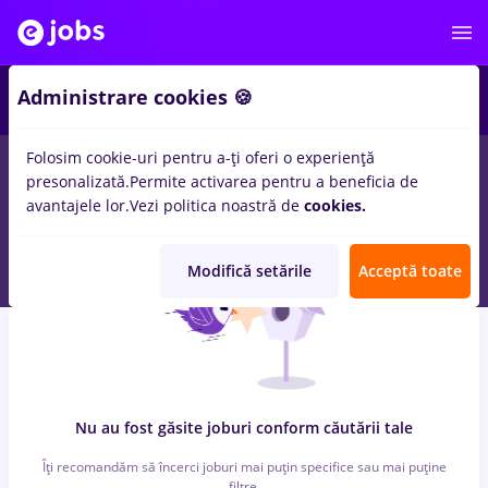
6
Administrare cookies 🍪
Folosim cookie-uri pentru a-ți oferi o experiență
0
locuri de munca
cu salarii cultura, Full time
in
Iasi (Iasi)
in
presonalizată.
Permite activarea pentru a beneficia de
Transport / Distributie, IT / Telecom
avantajele lor.
Vezi politica noastră de
cookies.
Modifică setările
Acceptă toate
Nu au fost găsite joburi conform căutării tale
Îți recomandăm să încerci joburi mai puțin specifice sau mai puține
filtre.