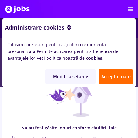
7
Administrare cookies 🍪
Folosim cookie-uri pentru a-ți oferi o experiență
0
locuri de munca
cu salarii cultura, Full time
in
Iasi (Iasi)
presonalizată.
Permite activarea pentru a beneficia de
pentru
Fara experienta
in
Constructii / Instalatii, Medicina /
avantajele lor.
Vezi politica noastră de
cookies.
Sanatate
Modifică setările
Acceptă toate
Nu au fost găsite joburi conform căutării tale