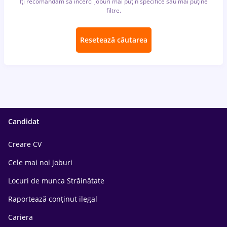
Îți recomandăm să încerci joburi mai puțin specifice sau mai puține
filtre.
Resetează căutarea
Candidat
Creare CV
Cele mai noi joburi
Locuri de munca Străinătate
Raportează conținut ilegal
Cariera