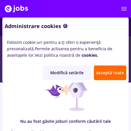
8
Administrare cookies 🍪
Folosim cookie-uri pentru a-ți oferi o experiență
0
locuri de munca
cu salarii rm valcea, Full time
in
Iasi (Iasi)
presonalizată.
Permite activarea pentru a beneficia de
pentru
Student, Fara experienta
in
Constructii / Instalatii,
avantajele lor.
Vezi politica noastră de
cookies.
Medicina / Sanatate
Modifică setările
Acceptă toate
Nu au fost găsite joburi conform căutării tale