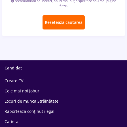
Îți recomandăm să încerci joburi mai puțin specifice sau mai puține
filtre.
Resetează căutarea
Candidat
Creare CV
Cele mai noi joburi
Locuri de munca Străinătate
Raportează conținut ilegal
Cariera