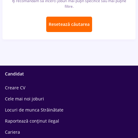
Îți recomandăm să încerci joburi mai puțin specifice sau mai puține
filtre.
Resetează căutarea
Candidat
Creare CV
Cele mai noi joburi
Locuri de munca Străinătate
Raportează conținut ilegal
Cariera