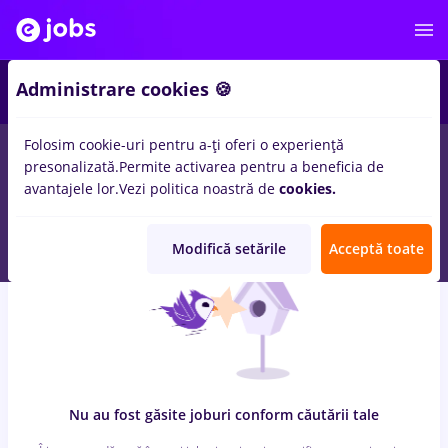
7
Administrare cookies 🍪
Folosim cookie-uri pentru a-ți oferi o experiență
0
locuri de munca
cu salarii cultura, Full time
in
Iasi (Iasi)
presonalizată.
Permite activarea pentru a beneficia de
pentru
Entry-Level (< 2 ani)
in
Constructii / Instalatii, Medicina
avantajele lor.
Vezi politica noastră de
cookies.
/ Sanatate
Modifică setările
Acceptă toate
Nu au fost găsite joburi conform căutării tale