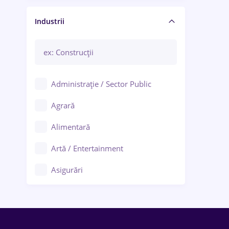
Manager / Executiv
Industrii
Administrație / Sector Public
Agrară
Alimentară
Artă / Entertainment
Asigurări
Bănci / Servicii financiare
Call-center / BPO