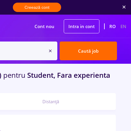
Creează cont
Cont nou
Intra in cont
RO
EN
Caută job
i)
pentru
Student, Fara experienta
Distanță