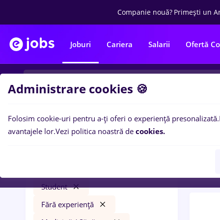
Companie nouă?
Primești un A
Joburi
Cariera
Salarii
Ofertă C
Administrare cookies 🍪
Folosim cookie-uri pentru a-ți oferi o experiență presonalizată.
0
loc
Filtre
avantajele lor.
Vezi politica noastră de
cookies.
in
Ban
presa
Salarii
Iași (Iași)
Bănci
Student
Fără experiență