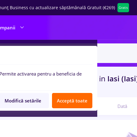
nunț Business cu actualizare săptămânală Gratuit (€269)
Gratis
ompanii
Permite activarea pentru a beneficia de
uri de munca
cu salarii presa
in
Iasi (Ias
ci, Medicina / Sanatate
Modifică setările
Acceptă toate
Relevanță
Dată