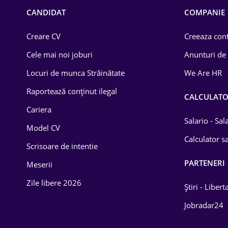
Chimică
CANDIDAT
COMPANIE
Comerț / Retail
Creare CV
Creeaza cont
Construcții
Cele mai noi joburi
Anunturi de
Drept
Locuri de munca Străinătate
We Are HR
Educație / Training
Raportează conținut ilegal
CALCULAT
Cariera
Energetică
Salario - Sa
Model CV
Farma
Calculator sa
Scrisoare de intentie
Imobiliară
PARTENERI
Meserii
IT / Telecom
Zile libere 2026
Știri - Libert
Lemn / PVC
Jobradar24
Mașini / Auto