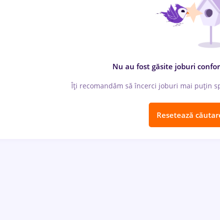
Nu au fost găsite joburi confor
Îți recomandăm să încerci joburi mai puțin spe
Resetează căutar