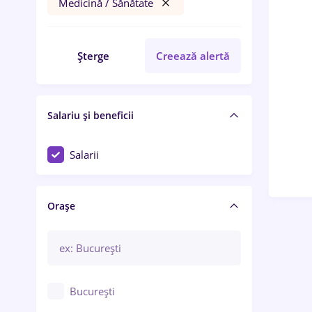
Medicină / Sănătate
Șterge
Creează alertă
Salariu și beneficii
Salarii
Orașe
București