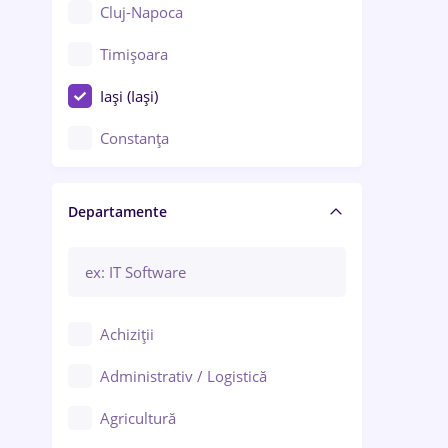
Cluj-Napoca
Timișoara
Iași (Iași)
Constanța
Craiova
Departamente
Brașov
Bacău
Brăila
Achiziții
Galați (Galați)
Administrativ / Logistică
Oradea
Agricultură
Ploiești