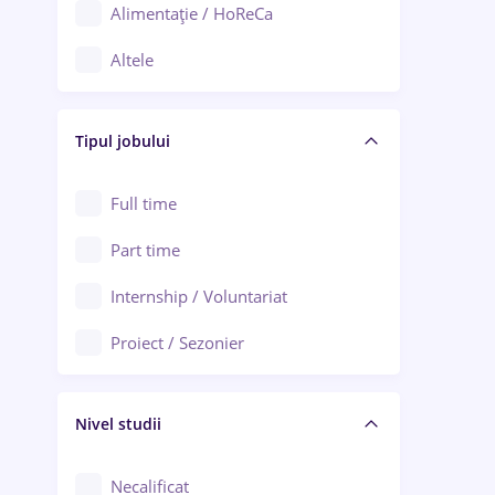
Alimentație / HoReCa
Adjud
Altele
Aiud
Arhitectură / Design interior
Alba Iulia
Tipul jobului
Asigurări
Alexandria
Au pair / Babysitter / Curățenie
Full time
Arad
Audit / Consultanță
Part time
Baia Mare
Auto / Echipamente
Internship / Voluntariat
Bârlad
Automatizări
Proiect / Sezonier
Bistrița (Bistrița-Năsăud)
Bănci
Nivel studii
Cercetare - dezvoltare
Chimie / Biochimie
Necalificat