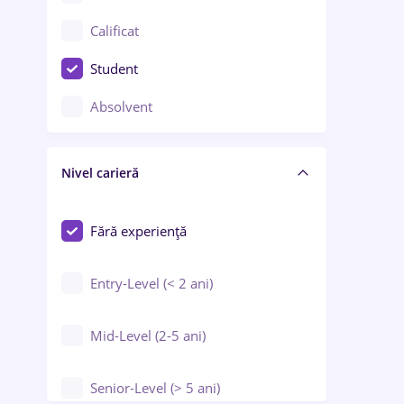
Confecții / Design vestimentar
Calificat
Construcții / Instalații
Student
Controlul calității
Absolvent
Crewing / Casino / Entertainment
Nivel carieră
Educație / Training / Arte
Farmacie
Fără experiență
Entry-Level (< 2 ani)
Mid-Level (2-5 ani)
Senior-Level (> 5 ani)