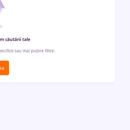
m căutării tale
cifice sau mai puține filtre.
ea