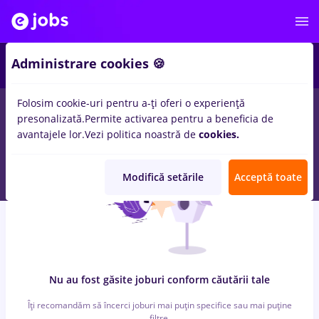
7
Administrare cookies 🍪
Folosim cookie-uri pentru a-ți oferi o experiență
0
locuri de munca
cu salarii food panda
in
Iasi (Iasi)
pentru
presonalizată.
Permite activarea pentru a beneficia de
Student, Fara experienta
in
Banci, Medicina / Sanatate
avantajele lor.
Vezi politica noastră de
cookies.
Modifică setările
Acceptă toate
Nu au fost găsite joburi conform căutării tale
Îți recomandăm să încerci joburi mai puțin specifice sau mai puține
filtre.