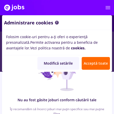
6
Administrare cookies 🍪
Folosim cookie-uri pentru a-ți oferi o experiență
0
locuri de munca
cu salarii rigipsar zugrav faiantar
in
Iasi (Iasi)
presonalizată.
Permite activarea pentru a beneficia de
pentru
Entry-Level (< 2 ani)
in
Banci, Medicina / Sanatate
avantajele lor.
Vezi politica noastră de
cookies.
Modifică setările
Acceptă toate
Nu au fost găsite joburi conform căutării tale
Îți recomandăm să încerci joburi mai puțin specifice sau mai puține
filtre.