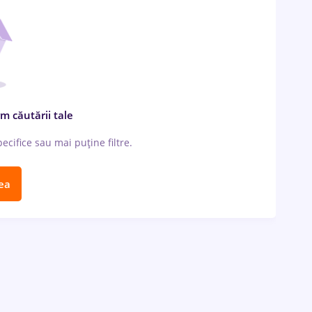
m căutării tale
cifice sau mai puține filtre.
ea