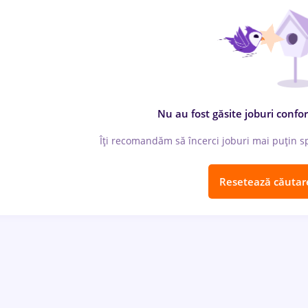
Nu au fost găsite joburi confor
Îți recomandăm să încerci joburi mai puțin spe
Resetează căutar