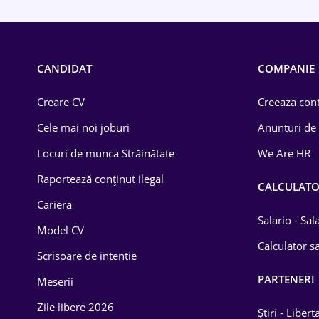
Call-center / BPO
Chimică
CANDIDAT
COMPANIE
Comerț / Retail
Creare CV
Creeaza cont
Construcții
Cele mai noi joburi
Anunturi de
Drept
Locuri de munca Străinătate
We Are HR
Educație / Training
Raportează conținut ilegal
CALCULAT
Cariera
Energetică
Salario - Sa
Model CV
Farma
Calculator sa
Scrisoare de intentie
Imobiliară
PARTENERI
Meserii
IT / Telecom
Zile libere 2026
Știri - Libert