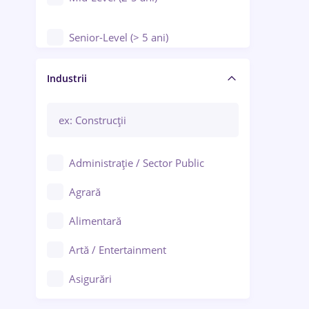
Senior-Level (> 5 ani)
Manager / Executiv
Industrii
Administrație / Sector Public
Agrară
Alimentară
Artă / Entertainment
Asigurări
Bănci / Servicii financiare