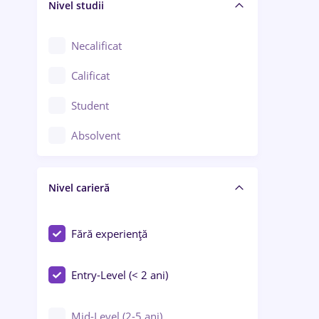
Nivel studii
Cercetare - dezvoltare
Chimie / Biochimie
Necalificat
Confecții / Design vestimentar
Calificat
Construcții / Instalații
Student
Controlul calității
Absolvent
Crewing / Casino / Entertainment
Nivel carieră
Educație / Training / Arte
Farmacie
Fără experiență
Entry-Level (< 2 ani)
Mid-Level (2-5 ani)