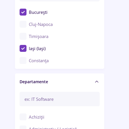
București
Cluj-Napoca
Timișoara
Iași (Iași)
Constanța
Craiova
Departamente
Brașov
Bacău
Brăila
Achiziții
Galați (Galați)