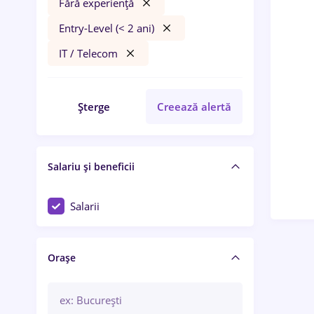
Fără experiență
Entry-Level (< 2 ani)
IT / Telecom
Șterge
Creează alertă
Salariu și beneficii
Salarii
Orașe