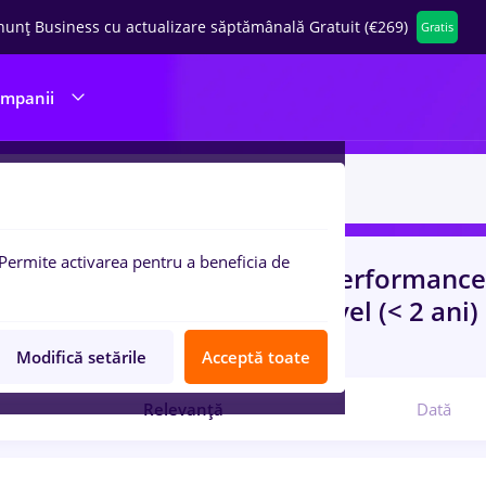
nunț Business cu actualizare săptămânală Gratuit (€269)
Gratis
ompanii
Permite activarea pentru a beneficia de
uri de munca
cu salarii teleperformance
ru
Fara experienta, Entry-Level (< 2 ani)
com
Modifică setările
Acceptă toate
Relevanță
Dată