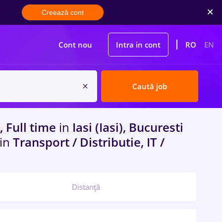
Creează cont
Cont nou
Intra in cont
RO
EN
Caută job
, Full time
in
Iasi (Iasi), Bucuresti
in
Transport / Distributie, IT /
Distanță